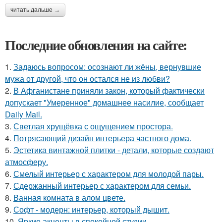
читать дальше →
Последние обновления на сайте:
1.
Задаюсь вопросом: осознают ли жёны, вернувшие
мужа от другой, что он остался не из любви?
2.
В Афганистане приняли закон, который фактически
допускает "Умеренное" домашнее насилие, сообщает
Daily Mail.
3.
Светлая хрущёвка с ощущением простора.
4.
Потрясающий дизайн интерьера частного дома.
5.
Эстетика винтажной плитки - детали, которые создают
атмосферу.
6.
Смелый интерьер с характером для молодой пары.
7.
Сдержанный интерьер с характером для семьи.
8.
Ванная комната в алом цвете.
9.
Софт - модерн: интерьер, который дышит.
10.
Яркие акценты в спокойной студии.