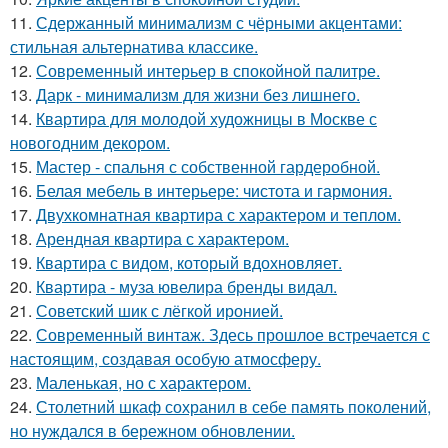
11.
Сдержанный минимализм с чёрными акцентами:
стильная альтернатива классике.
12.
Современный интерьер в спокойной палитре.
13.
Дарк - минимализм для жизни без лишнего.
14.
Квартира для молодой художницы в Москве с
новогодним декором.
15.
Мастер - спальня с собственной гардеробной.
16.
Белая мебель в интерьере: чистота и гармония.
17.
Двухкомнатная квартира с характером и теплом.
18.
Арендная квартира с характером.
19.
Квартира с видом, который вдохновляет.
20.
Квартира - муза ювелира бренды видал.
21.
Советский шик с лёгкой иронией.
22.
Современный винтаж. Здесь прошлое встречается с
настоящим, создавая особую атмосферу.
23.
Маленькая, но с характером.
24.
Столетний шкаф сохранил в себе память поколений,
но нуждался в бережном обновлении.