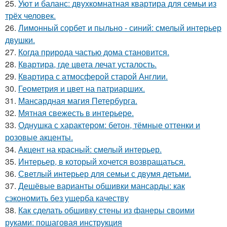
25.
Уют и баланс: двухкомнатная квартира для семьи из
трёх человек.
26.
Лимонный сорбет и пыльно - синий: смелый интерьер
двушки.
27.
Когда природа частью дома становится.
28.
Квартира, где цвета лечат усталость.
29.
Квартира с атмосферой старой Англии.
30.
Геометрия и цвет на патриарших.
31.
Мансардная магия Петербурга.
32.
Мятная свежесть в интерьере.
33.
Однушка с характером: бетон, тёмные оттенки и
розовые акценты.
34.
Акцент на красный: смелый интерьер.
35.
Интерьер, в который хочется возвращаться.
36.
Светлый интерьер для семьи с двумя детьми.
37.
Дешёвые варианты обшивки мансарды: как
сэкономить без ущерба качеству
38.
Как сделать обшивку стены из фанеры своими
руками: пошаговая инструкция