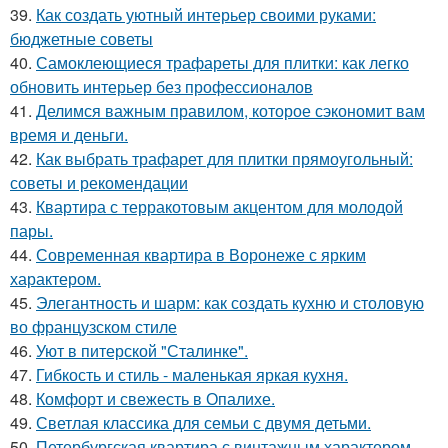
39.
Как создать уютный интерьер своими руками:
бюджетные советы
40.
Самоклеющиеся трафареты для плитки: как легко
обновить интерьер без профессионалов
41.
Делимся важным правилом, которое сэкономит вам
время и деньги.
42.
Как выбрать трафарет для плитки прямоугольный:
советы и рекомендации
43.
Квартира с терракотовым акцентом для молодой
пары.
44.
Современная квартира в Воронеже с ярким
характером.
45.
Элегантность и шарм: как создать кухню и столовую
во французском стиле
46.
Уют в питерской "Сталинке".
47.
Гибкость и стиль - маленькая яркая кухня.
48.
Комфорт и свежесть в Опалихе.
49.
Светлая классика для семьи с двумя детьми.
50.
Петербургская квартира с винтажным характером.