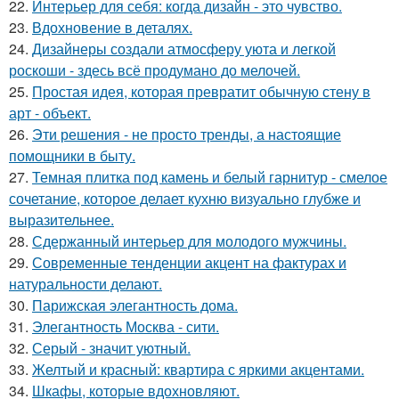
22.
Интерьер для себя: когда дизайн - это чувство.
23.
Вдохновение в деталях.
24.
Дизайнеры создали атмосферу уюта и легкой
роскоши - здесь всё продумано до мелочей.
25.
Простая идея, которая превратит обычную стену в
арт - объект.
26.
Эти решения - не просто тренды, а настоящие
помощники в быту.
27.
Темная плитка под камень и белый гарнитур - смелое
сочетание, которое делает кухню визуально глубже и
выразительнее.
28.
Сдержанный интерьер для молодого мужчины.
29.
Современные тенденции акцент на фактурах и
натуральности делают.
30.
Парижская элегантность дома.
31.
Элегантность Москва - сити.
32.
Серый - значит уютный.
33.
Желтый и красный: квартира с яркими акцентами.
34.
Шкафы, которые вдохновляют.