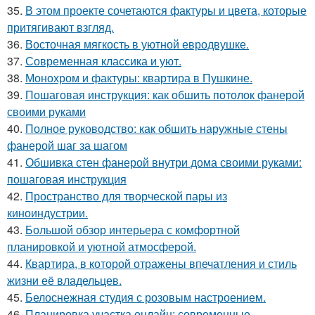
35.
В этом проекте сочетаются фактуры и цвета, которые
притягивают взгляд.
36.
Восточная мягкость в уютной евродвушке.
37.
Современная классика и уют.
38.
Монохром и фактуры: квартира в Пушкине.
39.
Пошаговая инструкция: как обшить потолок фанерой
своими руками
40.
Полное руководство: как обшить наружные стены
фанерой шаг за шагом
41.
Обшивка стен фанерой внутри дома своими руками:
пошаговая инструкция
42.
Пространство для творческой пары из
киноиндустрии.
43.
Большой обзор интерьера с комфортной
планировкой и уютной атмосферой.
44.
Квартира, в которой отражены впечатления и стиль
жизни её владельцев.
45.
Белоснежная студия с розовым настроением.
46.
Планировка участка онлайн: современные