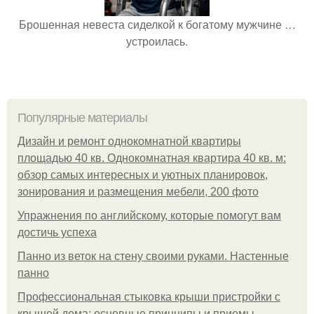
Брошенная невеста сиделкой к богатому мужчине …
устроилась.
Популярные материалы
Дизайн и ремонт однокомнатной квартиры
площадью 40 кв. Однокомнатная квартира 40 кв. м:
обзор самых интересных и уютных планировок,
зонирования и размещения мебели, 200 фото
Упражнения по английскому, которые помогут вам
достичь успеха
Панно из веток на стену своими руками. Настенные
панно
Профессиональная стыковка крыши пристройки с
крышей дома: основные принципы и приемы