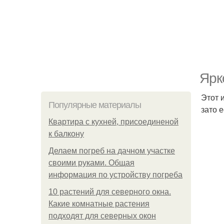
Ярк
Этот 
Популярные материалы
зато 
Квартира с кухней, присоединеной
к балкону
Делаем погреб на дачном участке
своими руками. Общая
информация по устройству погреба
10 растений для северного окна.
Какие комнатные растения
подходят для северных окон