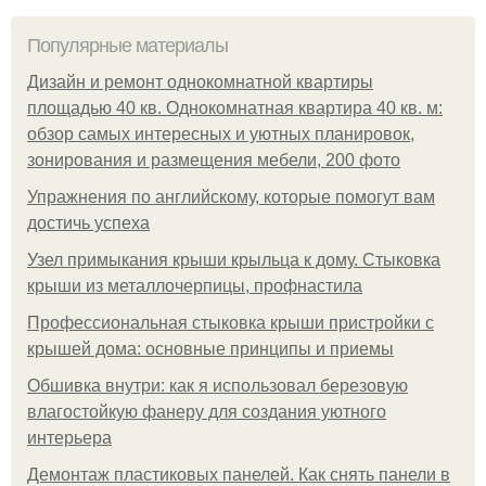
Популярные материалы
Дизайн и ремонт однокомнатной квартиры
площадью 40 кв. Однокомнатная квартира 40 кв. м:
обзор самых интересных и уютных планировок,
зонирования и размещения мебели, 200 фото
Упражнения по английскому, которые помогут вам
достичь успеха
Узел примыкания крыши крыльца к дому. Стыковка
крыши из металлочерпицы, профнастила
Профессиональная стыковка крыши пристройки с
крышей дома: основные принципы и приемы
Обшивка внутри: как я использовал березовую
влагостойкую фанеру для создания уютного
интерьера
Демонтаж пластиковых панелей. Как снять панели в