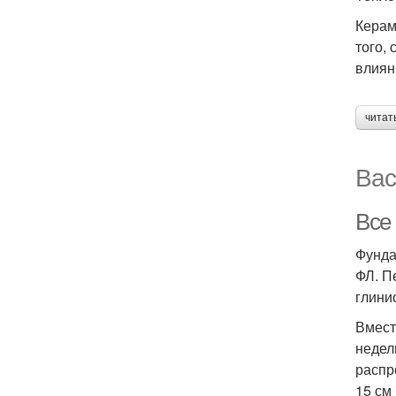
Керам
того,
влиян
читат
Вас
Все
Фунда
ФЛ. П
глини
Вмест
недел
распр
15 см