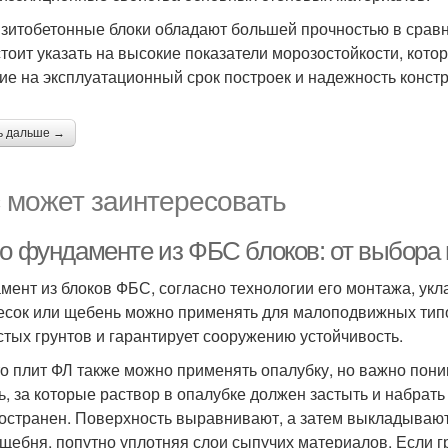
зитобетонные блоки обладают большей прочностью в срав
 стоит указать на высокие показатели морозостойкости, кот
ие на эксплуатационный срок построек и надежность констр
ь дальше →
 может заинтересовать
 о фундаменте из ФБС блоков: от выбора
мент из блоков ФБС, согласно технологии его монтажа, укл
есок или щебень можно применять для малоподвижных типов
стых грунтов и гарантирует сооружению устойчивость.
о плит ФЛ также можно применять опалубку, но важно поним
ь, за которые раствор в опалубке должен застыть и набрат
остранен. Поверхность выравнивают, а затем выкладывают 
 щебня, попутно уплотняя слои сыпучих материалов. Если г