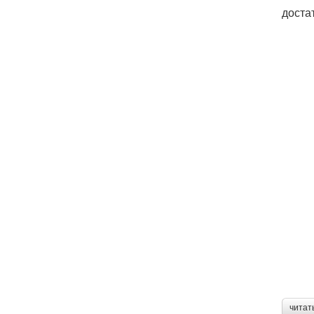
доста
читат