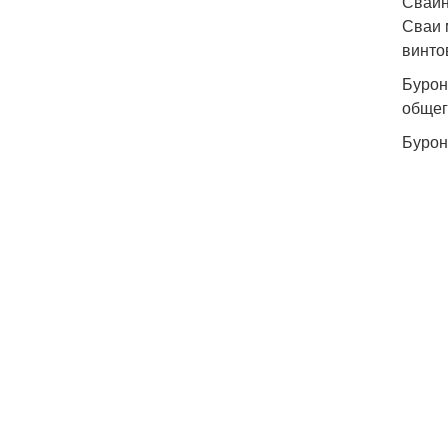
Свай
Сваи 
винто
Бурон
общег
Бурон