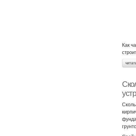
Как ч
строи
читат
Ско
уст
Сколь
кирпи
фунда
грунто