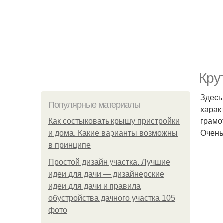
Кру
Здесь
Популярные материалы
харак
грамо
Как состыковать крышу пристройки
Очень
и дома. Какие варианты возможны
в принципе
Простой дизайн участка. Лучшие
идеи для дачи — дизайнерские
идеи для дачи и правила
обустройства дачного участка 105
фото