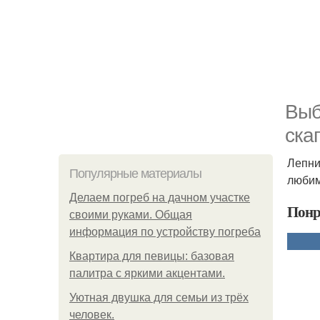
Выб
ска
Лепни
Популярные материалы
любим
Делаем погреб на дачном участке
Понр
своими руками. Общая
информация по устройству погреба
Квартира для певицы: базовая
палитра с яркими акцентами.
Уютная двушка для семьи из трёх
человек.