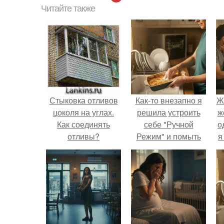
Читайте также
Стыковка отливов
Как-то внезапно я
Ж
цоколя на углах.
решила устроить
ж
Как соединять
себе "Ручной
о
отливы?
Режим" и помыть
я
посуду без помощи
техники.