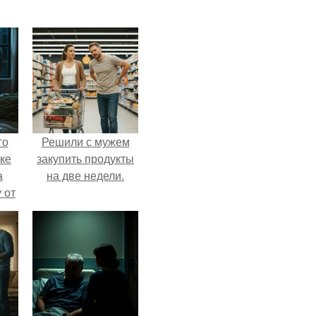
го
Решили с мужем
ке
закупить продукты
а
на две недели.
 от
ок.