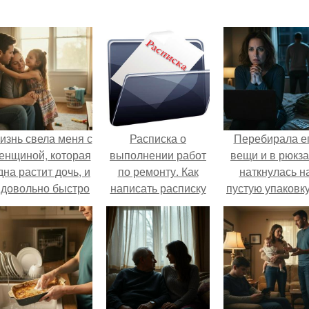
изнь свела меня с
Расписка о
Перебирала е
енщиной, которая
выполнении работ
вещи и в рюкза
дна растит дочь, и
по ремонту. Как
наткнулась н
 довольно быстро
написать расписку
пустую упаковку
привязался к ним
в получении денег
каких-то таблет
обеим.
за выполненные
работы?