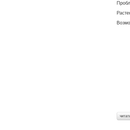
Проб
Расте
Возмо
читат