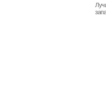
Луч
зап