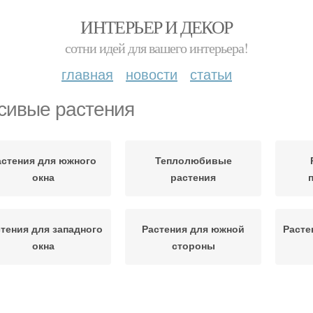
ИНТЕРЬЕР И ДЕКОР
сотни идей для вашего интерьера!
главная
новости
статьи
сивые растения
астения для южного
Теплолюбивые
окна
растения
тения для западного
Растения для южной
Расте
окна
стороны
стения для северных
Рас
Растения с фото