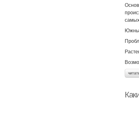
Основ
проис
самых
Южны
Проб
Расте
Возмо
читат
Как