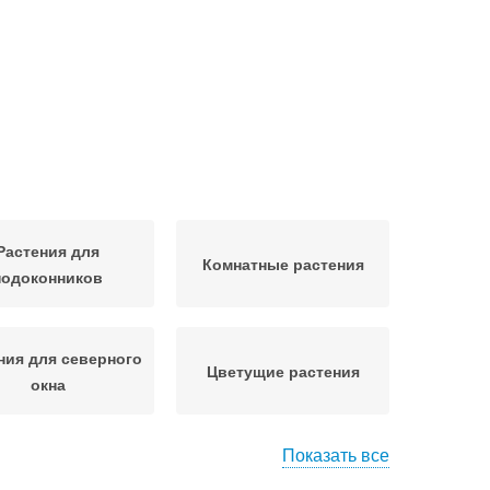
Растения для
Комнатные растения
подоконников
ния для северного
Цветущие растения
окна
Показать все
тения для южных
Растения для прихожей