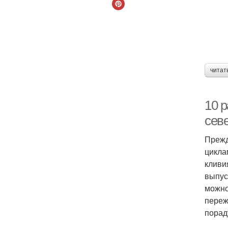
читат
10 р
сев
Прежд
цикла
кливи
выпус
можно
переж
порад