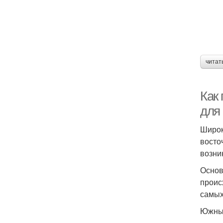
читат
Как
для
Широк
восто
возни
Основ
проис
самых
Южны