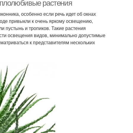
окон
теплолюбивые растения
конника, особенно если речь идет об окнах
роде привыкли к очень яркому освещению,
Растения для юго-
ения в освещении
и пустынь и тропиков. Такие растения
западного окна
ости освещения видов, минимально допустимые
сматриваться к представителям нескольких
Растения на
Растения для цветника
подоконнике
еприхотливые
Растения на северных
растения
окнах