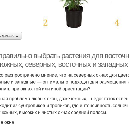
ь дальше →
 правильно выбрать растения для восточн
 южных, северных, восточных и западных
о распространено мнение, что на северных окнах для цвето
чные и западные — оптимально подходят для размещения к
кнуть при окнах той или иной ориентации?
ная проблема любых окон, даже южных, - недостаток осве
ходит из субтропиков и тропиков, где интенсивность солне
 южных, высоких и чистых окнах средней полосы.
е окна