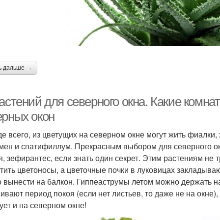
ь дальше →
астений для северного окна. Какие комна
ерных окон
е всего, из цветущих на северном окне могут жить фиалки,
мен и спатифиллум. Прекрасным выбором для северного ок
я, зефирантес, если знать один секрет. Этим растениям не т
тить цветоносы, а цветочные почки в луковицах закладываю
 вынести на балкон. Гиппеаструмы летом можно держать на
ивают период покоя (если нет листьев, то даже не на окне),
ует и на северном окне!