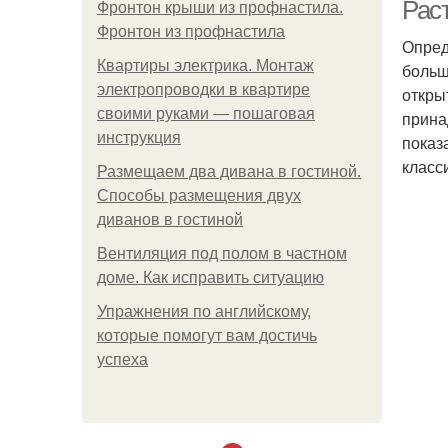
Рас
Фронтон крыши из профнастила.
Фронтон из профнастила
Опред
Квартиры электрика. Монтаж
больш
электропроводки в квартире
откры
своими руками — пошаговая
прина
инструкция
показ
класс
Размещаем два дивана в гостиной.
Способы размещения двух
диванов в гостиной
Вентиляция под полом в частном
Ра
доме. Как исправить ситуацию
Упражнения по английскому,
которые помогут вам достичь
успеха
Ра