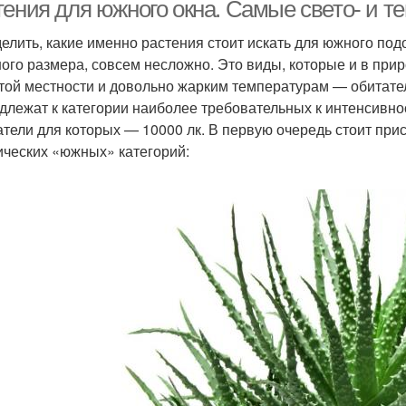
окон
тения для южного окна. Самые свето- и 
елить, какие именно растения стоит искать для южного подо
ого размера, совсем несложно. Это виды, которые и в при
Растения с
Тенелюбивые растения
Раст
той местности и довольно жарким температурам — обитател
минимальными
длежат к категории наиболее требовательных к интенсивн
требованиями
атели для которых — 10000 лк. В первую очередь стоит при
ических «южных» категорий:
Растения на южных
Растения на южном окне
окнах
стения для западной
Растения для юго-
Н
стороны
восточных окон
стения на восточных
и