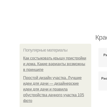
Кра
Популярные материалы
Р
Как состыковать крышу пристройки
и дома. Какие варианты возможны
в принципе
Простой дизайн участка. Лучшие
Рас
идеи для дачи — дизайнерские
идеи для дачи и правила
обустройства дачного участка 105
фото
Ра