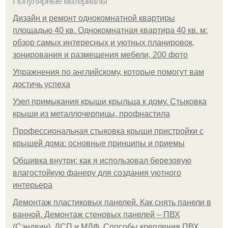
Популярные материалы
Дизайн и ремонт однокомнатной квартиры
площадью 40 кв. Однокомнатная квартира 40 кв. м:
обзор самых интересных и уютных планировок,
зонирования и размещения мебели, 200 фото
Упражнения по английскому, которые помогут вам
достичь успеха
Узел примыкания крыши крыльца к дому. Стыковка
крыши из металлочерпицы, профнастила
Профессиональная стыковка крыши пристройки с
крышей дома: основные принципы и приемы
Обшивка внутри: как я использовал березовую
влагостойкую фанеру для создания уютного
интерьера
Демонтаж пластиковых панелей. Как снять панели в
ванной. Демонтаж стеновых панелей – ПВХ
(Сэндвич), ДСП и МДФ. Способы крепления ПВХ