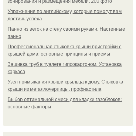
зонирования и размещения мебели, 200 фото
Упражнения по английскому, которые помогут вам
достичь успеха
Панно из веток на стену своими руками. Настенные
панно
Профессиональная стыковка крыши пристройки с
крышей дома: основные принципы и приемы
Зашивка труб в туалете гипсокартоном. Установка
каркаса
Узел примыкания крыши крыльца к дому. Стыковка
крыши из металлочерпицы, профнастила
Выбор оптимальной смеси для кладки газоблоков:
основные факторы