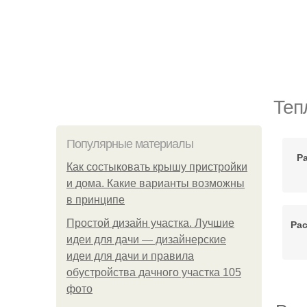
Теп
Популярные материалы
Р
Как состыковать крышу пристройки
и дома. Какие варианты возможны
в принципе
Простой дизайн участка. Лучшие
Рас
идеи для дачи — дизайнерские
идеи для дачи и правила
обустройства дачного участка 105
фото