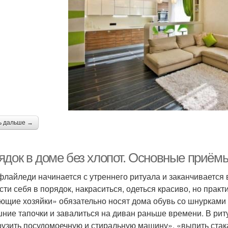
ь дальше →
ядок в доме без хлопот. Основные приём
флайледи начинается с утреннего ритуала и заканчивается
сти себя в порядок, накраситься, одеться красиво, но прак
ющие хозяйки» обязательно носят дома обувь со шнурками 
ние тапочки и завалиться на диван раньше времени. В риту
рузить посудомоечную и стиральную машину», «выпить стак