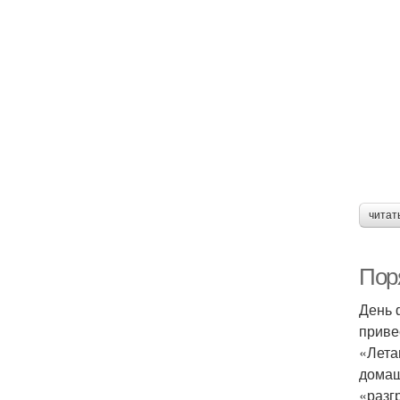
читат
Пор
День 
приве
«Лета
домаш
«разг