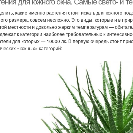
тения для южного окна. Самые свето- и 
елить, какие именно растения стоит искать для южного подо
ого размера, совсем несложно. Это виды, которые и в при
той местности и довольно жарким температурам — обитател
длежат к категории наиболее требовательных к интенсивн
атели для которых — 10000 лк. В первую очередь стоит при
ических «южных» категорий: