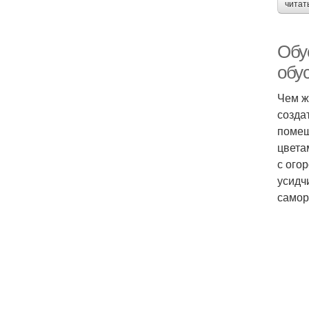
читат
Обу
обус
Чем ж
созда
помещ
цвета
с ого
усидч
самор