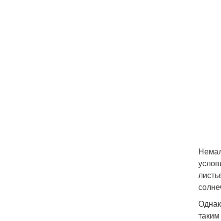
Немал
услов
листь
солне
Однак
таким