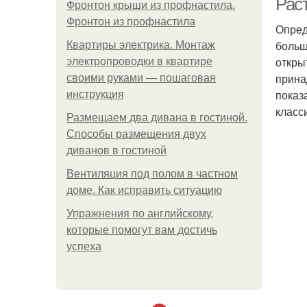
Рас
Фронтон крыши из профнастила.
Фронтон из профнастила
Опред
больш
Квартиры электрика. Монтаж
откры
электропроводки в квартире
прина
своими руками — пошаговая
показ
инструкция
класс
Размещаем два дивана в гостиной.
Способы размещения двух
диванов в гостиной
Вентиляция под полом в частном
доме. Как исправить ситуацию
Упражнения по английскому,
которые помогут вам достичь
успеха