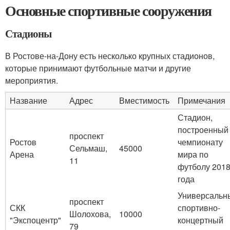
Основные спортивные сооружения
Стадионы
В Ростове-на-Дону есть несколько крупных стадионов,
которые принимают футбольные матчи и другие
мероприятия.
Название
Адрес
Вместимость
Примечания
Стадион,
построенный 
проспект
Ростов
чемпионату
Сельмаш,
45000
Арена
мира по
11
футболу 201
года
Универсальн
проспект
СКК
спортивно-
Шолохова,
10000
"Экспоцентр"
концертный
79