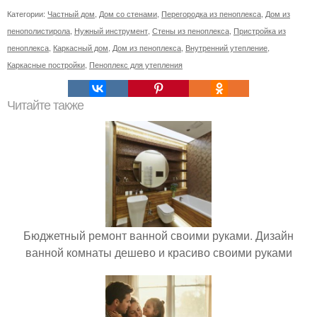
Категории:
Частный дом
,
Дом со стенами
,
Перегородка из пеноплекса
,
Дом из
пенополистирола
,
Нужный инструмент
,
Стены из пеноплекса
,
Пристройка из
пеноплекса
,
Каркасный дом
,
Дом из пеноплекса
,
Внутренний утепление
,
Каркасные постройки
,
Пеноплекс для утепления
Читайте также
Бюджетный ремонт ванной своими руками. Дизайн
ванной комнаты дешево и красиво своими руками