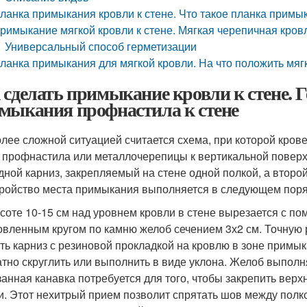
ланка примыкания кровли к стене. Что такое планка примы
римыкание мягкой кровли к стене. Мягкая черепичная кров
Универсальный способ герметизации
ланка примыкания для мягкой кровли. На что положить мя
 сделать примыкание кровли к стене. Г
мыкания профнастила к стене
лее сложной ситуацией считается схема, при которой кро
 профнастила или металлочерепицы к вертикальной поверхн
дной карниз, закрепляемый на стене одной полкой, а втор
ройство места примыкания выполняется в следующем поря
соте 10-15 см над уровнем кровли в стене вырезается с п
овленным кругом по камню желоб сечением 3х2 см. Точную 
ть карниз с резиновой прокладкой на кровлю в зоне примы
атно скруглить или выполнить в виде уклона. Желоб выполн
анная канавка потребуется для того, чтобы закрепить верхн
и. Этот нехитрый прием позволит спрятать шов между полко