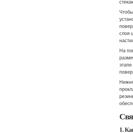
стека
Чтобы
устан
повер
слоя 
насти
На по
разме
этапе
повер
Нижня
прокл
резин
обесп
Свя
1. К