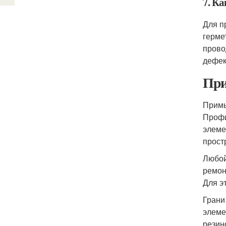
7. К
Для п
герме
прово
дефек
При
Примы
Профи
элеме
прост
Любой
ремон
Для э
Грани
элеме
резин