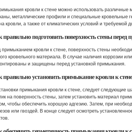
римыкания кровли к стене можно использовать различные м
аны, металлические профили и специальные кровельные ге
на кровли, а также от климатических условий и требуемой д
ак правильно подготовить поверхность стены перед
 примыканием кровли к стене, поверхность стены необходим
рого кровельного материала. В случае наличия коррозии ил
онтированы и защищены перед установкой примыкания.
ак правильно установить примыкание кровли к стен
становки примыкания кровли к стене, следует следующие ш
тик на поверхность стены, затем установить материал прим
ом, чтобы обеспечить хорошую адгезию. Затем, при необхо
езов или гвоздей. В конце следует осмотреть установленно
тов.
ак обеспечить герметичность примыкания кровли к с