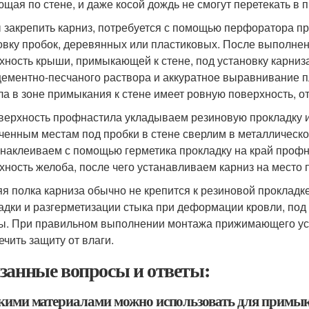
ющая по стене, и даже косой дождь не смогут перетекать в
 закрепить карниз, потребуется с помощью перфоратора пр
овку пробок, деревянных или пластиковых. После выполнен
хность крыши, примыкающей к стене, под установку карни
цементно-песчаного раствора и аккуратное выравнивание п
ла в зоне примыкания к стене имеет ровную поверхность, о
верхность профнастила укладываем резиновую прокладку и
ченным местам под пробки в стене сверлим в металлическо
 наклеиваем с помощью герметика прокладку на край профн
хность желоба, после чего устанавливаем карниз на место
я полка карниза обычно не крепится к резиновой прокладк
адки и разгерметизации стыка при деформации кровли, под 
ы. При правильном выполнении монтажа прижимающего усил
ечить защиту от влаги.
занные вопросы и ответы:
акими материалами можно использовать для примык