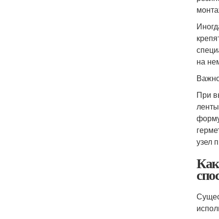
монта
Иногд
крепя
специ
на не
Важно
При в
ленты
форму
герме
узел 
Как
спо
Сущес
испол