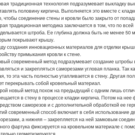
вая традиционная технология подразумевает выкладку вы
тавлять половину кирпича. Выполняется это вместе с кладко
о, чтобы соединение стены и кровли было закрыто от попад
рая традиционная методика заключается в том, что по все
делывается штроба. Ее глубина должна быть не менее 50 м
орым покрывают крышу.
ду создания инновационных материалов для отделки крыши
ройству примыкания кровли к стене.
вый современный метод подразумевает создание штробы в 
авляться и закрепляться саморезами угловая планка. Так ка
ая, то эта часть полностью утапливается в стену. Другая п
ет перекрывать собой кровельный материал.
рой новый метод похож на предыдущий с одним лишь отличи
ещается в стену в процессе кладки кирпича. Потом на нее
редством саморезов и с дополнительной обработкой ее гер
тий современный способ включает в себя использование дв
орезами, а нижняя – закрепляется на ней замковым соеди
ного фартука фиксируется на кровельном материале с пом
тельно герметизируются.