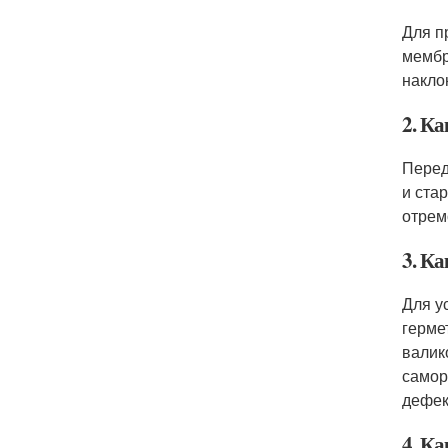
Для п
мембр
накло
2. К
Перед
и ста
отрем
3. К
Для у
герме
валик
самор
дефек
4. К