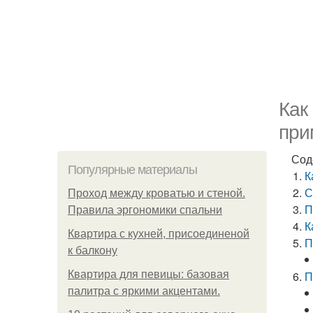
Как
при
Сод
Популярные материалы
К
С
Проход между кроватью и стеной.
П
Правила эргономики спальни
К
Квартира с кухней, присоединеной
П
к балкону
Квартира для певицы: базовая
П
палитра с яркими акцентами.