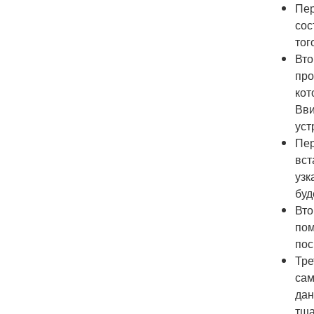
Пер
сос
тог
Вто
про
кот
Вви
уст
Пер
вст
узк
буд
Вто
пом
пос
Тре
сам
дан
тща