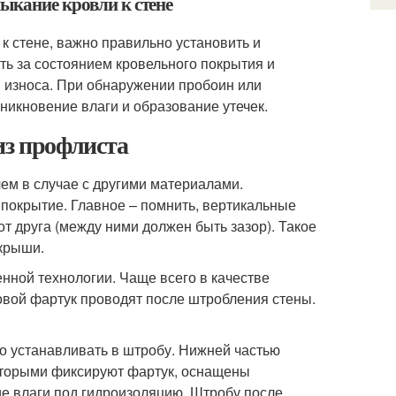
ыкание кровли к стене
 стене, важно правильно установить и
ь за состоянием кровельного покрытия и
 износа. При обнаружении пробоин или
оникновение влаги и образование утечек.
из профлиста
ем в случае с другими материалами.
покрытие. Главное – помнить, вертикальные
т друга (между ними должен быть зазор). Такое
 крыши.
нной технологии. Чаще всего в качестве
овой фартук проводят после штробления стены.
о устанавливать в штробу. Нижней частью
оторыми фиксируют фартук, оснащены
е влаги под гидроизоляцию. Штробу после