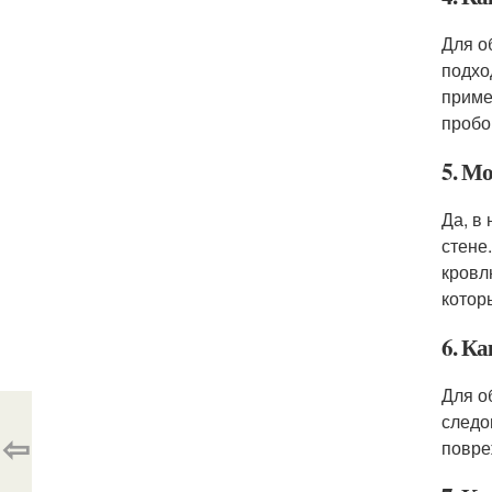
Для о
подхо
приме
пробо
5. М
Да, в
стене
кровл
котор
6. К
Для о
следо
⇦
повре