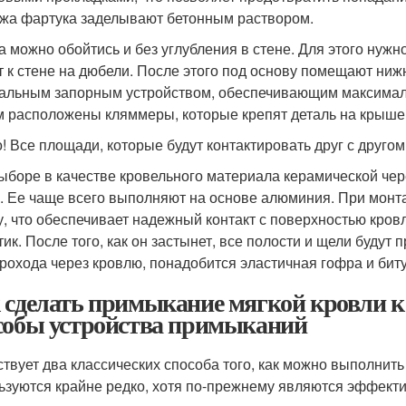
жа фартука заделывают бетонным раствором.
а можно обойтись и без углубления в стене. Для этого нужн
т к стене на дюбели. После этого под основу помещают ниж
альным запорным устройством, обеспечивающим максималь
м расположены кляммеры, которые крепят деталь на крыше
! Все площади, которые будут контактировать друг с другом
ыборе в качестве кровельного материала керамической че
. Ее чаще всего выполняют на основе алюминия. При монт
, что обеспечивает надежный контакт с поверхностью кров
тик. После того, как он застынет, все полости и щели буду
прохода через кровлю, понадобится эластичная гофра и бит
 сделать примыкание мягкой кровли к
собы устройства примыканий
твует два классических способа того, как можно выполнить
ьзуются крайне редко, хотя по-прежнему являются эффект