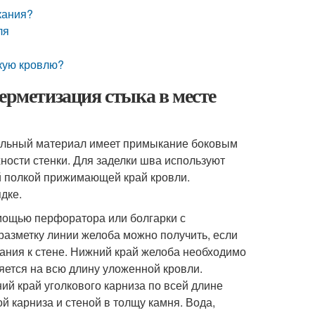
кания?
ля
гкую кровлю?
ерметизация стыка в месте
вельный материал имеет примыкание боковым
ости стенки. Для заделки шва используют
ой полкой прижимающей край кровли.
дке.
омощью перфоратора или болгарки с
разметку линии желоба можно получить, если
кания к стене. Нижний край желоба необходимо
яется на всю длину уложенной кровли.
ий край уголкового карниза по всей длине
й карниза и стеной в толщу камня. Вода,