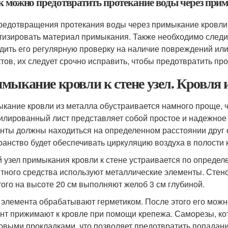
ак можно предотвратить протекание воды через прим
редотвращения протекания воды через примыкание кровли к
тизировать материал примыкания. Также необходимо следит
дить его регулярную проверку на наличие повреждений или
тов, их следует срочно исправить, чтобы предотвратить пр
мыкание кровли к стене узел. Кровля 
кание кровли из металла обустраивается намного проще, ч
лированный лист представляет собой простое и надежное 
нты должны находиться на определенном расстоянии друг о
ранство будет обеспечивать циркуляцию воздуха в полости
 узел примыкания кровли к стене устраивается по определе
тного средства используют металлические элементы. Стен
того на высоте 20 см выполняют желоб 3 см глубиной.
 элемента обрабатывают герметиком. После этого его можн
нт прижимают к кровле при помощи крепежа. Саморезы, к
овыми прокладками, что позволяет предотвратить попадани