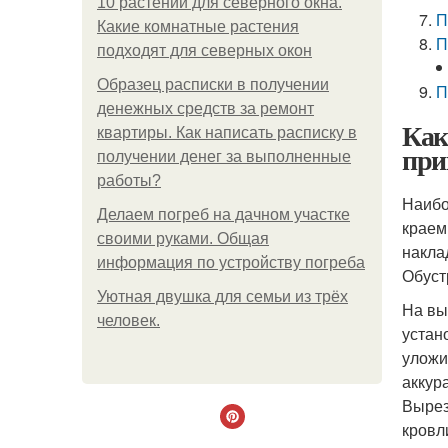
10 растений для северного окна.
П
Какие комнатные растения
П
подходят для северных окон
Образец расписки в получении
П
денежных средств за ремонт
Как
квартиры. Как написать расписку в
при
получении денег за выполненные
работы?
Наибо
Делаем погреб на дачном участке
краем
своими руками. Общая
накла
информация по устройству погреба
Обуст
Уютная двушка для семьи из трёх
На вы
человек.
устан
уложи
аккур
Вырез
кровл