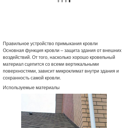
Черепичная кровля
профнастила
Советы для кровли
Кровля из профлиста
Правильное устройство примыкания кровли
Основная функция кровли – защита здания от внешних
воздействий. От того, насколько хорошо кровельный
Кровля из
Мягкая черепица
материал сцепится со всеми вертикальными
керамической и
поверхностями, зависит микроклимат внутри здания и
сохранность самой кровли.
Используемые материалы