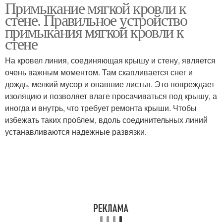
Примыкание мягкой кровли к
Плоская кровля
Примыкание к стене
стене. Правильное устройство
примыкания мягкой кровли к
стене
Кровля из
На кровел линия, соединяющая крышу и стену, является
Металлическая кровля
металлопрофиля
очень важным моментом. Там скапливается снег и
дождь, мелкий мусор и опавшие листья. Это повреждает
изоляцию и позволяет влаге просачиваться под крышу, а
иногда и внутрь, что требует ремонта крыши. Чтобы
Кровли к круглой трубе
Дымоход через кровлю
избежать таких проблем, вдоль соединительных линий
устанавливаются надежные развязки.
Примыкания к стене
Кровли из профнастила
Примыкания для