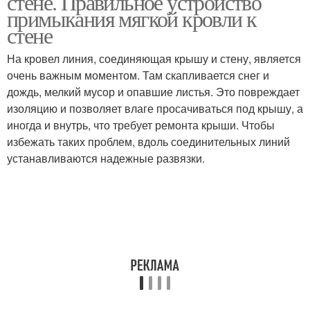
стене. Правильное устройство
примыкания мягкой кровли к
стене
На кровел линия, соединяющая крышу и стену, является
Кровли к круглой трубе
Дымоход через кровлю
очень важным моментом. Там скапливается снег и
дождь, мелкий мусор и опавшие листья. Это повреждает
изоляцию и позволяет влаге просачиваться под крышу, а
иногда и внутрь, что требует ремонта крыши. Чтобы
Кровли из профнастила
избежать таких проблем, вдоль соединительных линий
устанавливаются надежные развязки.