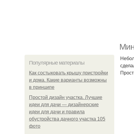
Мин
Небол
Популярные материалы
сдела
Прост
Как состыковать крышу пристройки
и дома. Какие варианты возможны
в принципе
Простой дизайн участка. Лучшие
идеи для дачи — дизайнерские
идеи для дачи и правила
обустройства дачного участка 105
фото