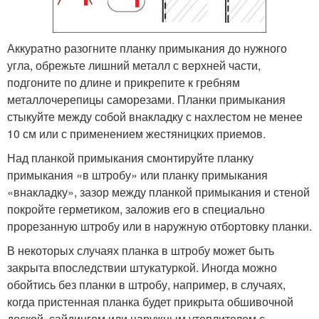
Аккуратно разогните планку примыкания до нужного
угла, обрежьте лишний металл с верхней части,
подгоните по длине и прикрепите к гребням
металлочерепицы саморезами. Планки примыкания
стыкуйте между собой внакладку с нахлестом не менее
10 см или с применением жестяницких приемов.
Над планкой примыкания смонтируйте планку
примыкания «в штробу» или планку примыкания
«внакладку», зазор между планкой примыкания и стеной
покройте герметиком, заложив его в специально
прорезанную штробу или в наружную отбортовку планки.
В некоторых случаях планка в штробу может быть
закрыта впоследствии штукатуркой. Иногда можно
обойтись без планки в штробу, например, в случаях,
когда пристенная планка будет прикрыта обшивочной
доской, сайдингом или наружным утеплителем с