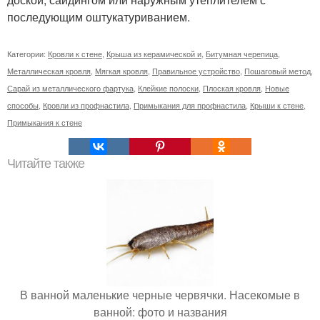
последующим оштукатуриванием.
Категории:
Кровли к стене
,
Крыша из керамической и
,
Битумная черепица
,
Металлическая кровля
,
Мягкая кровля
,
Правильное устройство
,
Пошаговый метод
,
Сарай из металлического фартука
,
Клейкие полоски
,
Плоская кровля
,
Новые
способы
,
Кровли из профнастила
,
Примыкания для профнастила
,
Крыши к стене
,
Примыкания к стене
Читайте также
В ванной маленькие черные червячки. Насекомые в
ванной: фото и названия