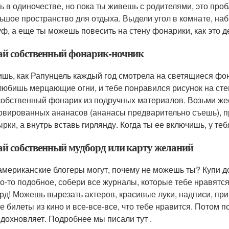
ь в одиночестве, но пока ты живешь с родителями, это про
ьшое пространство для отдыха. Выдели угол в комнате, наб
уф, а еще ты можешь повесить на стену фонарики, как это 
ай собственный фонарик-ночник
шь, как Рапунцель каждый год смотрела на светящиеся фон
любишь мерцающие огни, и тебе понравился рисунок на сте
собственный фонарик из подручных материалов. Возьми жес
рвированных ананасов (ананасы предварительно съешь), п
ырки, а внутрь вставь гирлянду. Когда ты ее включишь, у т
ай собственный мудборд или карту желаний
американские блогеры могут, почему не можешь ты? Купи до
то-то подобное, собери все журналы, которые тебе нравят
рд! Можешь вырезать актеров, красивые луки, надписи, при
е билеты из кино и все-все-все, что тебе нравится. Потом 
вдохновляет. Подробнее мы писали тут .