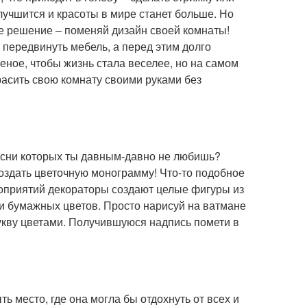
улучшится и красоты в мире станет больше. Но
ое решение – поменяй дизайн своей комнаты!
у передвинуть мебель, а перед этим долго
еное, чтобы жизнь стала веселее, но на самом
расить свою комнату своими руками без
песни которых ты давным-давно не любишь?
создать цветочную монограмму! Что-то подобное
роприятий декораторы создают целые фигуры из
ли бумажных цветов. Просто нарисуй на ватмане
укву цветами. Получившуюся надпись помети в
ь место, где она могла бы отдохнуть от всех и