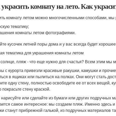
 украсить комнату на лето. Как украси
ить комнату летом можно многочисленными способами, мы 
скую тематику;
ашения комнаты летом фотографиями.
йте кусочек летней поры дома и у вас всегда будет хороше
ая тематика для украшения комнаты летом
 солнце, пляж - что еще нужно для счастья? Всем этим мы
вы с курорта привезли красивые ракушки, камушки и прочие 
ться в ящиках или пылиться на полках. Они могут стать д
ите одну стену, полностью освободите ее от всех вещей, ку
о покрасьте стену краской.
 нарисуйте или сделайте из бумаги или других подручных ма
ается самое интересное: мы создаем пляж. Именно здесь и
ки станут прибрежной галькой, из подручных материалов т