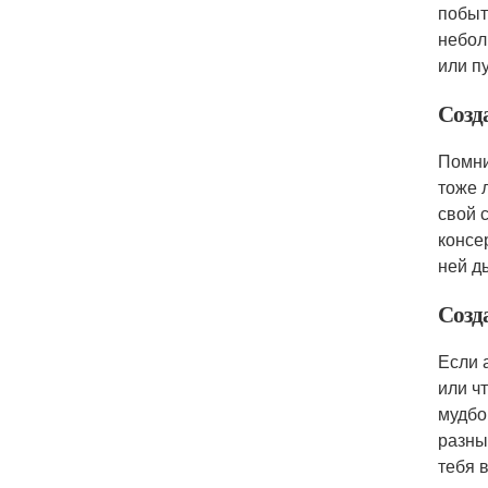
побыт
небол
или п
Созд
Помни
тоже 
свой 
консе
ней д
Созд
Если 
или ч
мудбо
разны
тебя 