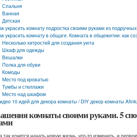
Спальня
Ванная
Детская
ак украсить комнату подростка своими руками из подручны
ак украсить комнату в общаге. Комната в общежитии: как со
Несколько хитростей для создания уюта
Шкаф для одежды
Вешалки
Полка для обуви
Комоды
Место под кроватью
Тумбы и стеллажи
Место над шкафом
идео 10 идей для декора комнаты / DIY декор комнаты Afink
ашения комнаты своими руками. 5 спо
ами
а так хочется начать новую жизнь, что-то изменить, и первое