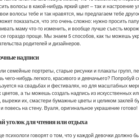
сить волосы в какой-нибудь яркий цвет – так и настроение 
твои волосы тебе и так нравятся, мы предлагаем тебе друг
может показаться, что это очень сложно: нужно просить пап
ривать маму что-то изменить, и вообще лучше съесть морож
все гораздо проще. Мы знаем 5 способов, как ты можешь ук
тельства родителей и дизайнеров.
очные надписи
ли семейные портреты, старые рисунки и плакаты групп, 
ь чего-нибудь легкого, красивого и девчачьего? Попробуй 
ьзуется на свадьбах и фестивалях, но для масштабных ме
 цветов, а ты можешь создать надпись из искусственных и
, вырежи их, смастери бумажные цветы и целиком заклей б
 и повесь на стену. Вуаля, оригинальное украшение готово!
ай уголок для чтения или отдыха
е психологи говорят о том, что у каждой девочки должно быт