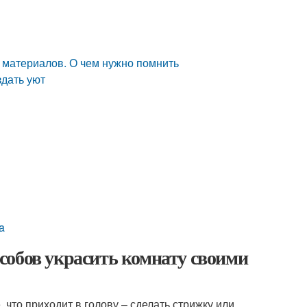
х материалов. О чем нужно помнить
здать уют
a
собов украсить комнату своими
, что приходит в голову – сделать стрижку или