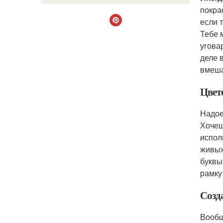
покра
если 
Тебе 
угова
деле 
вмеша
Цвет
Надое
Хочеш
испол
живых
буквы
рамку
Созд
Вообщ