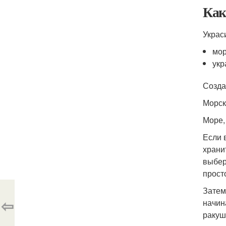
Как
Украс
мор
укр
Созда
Морск
Море,
Если 
храни
выбер
прост
Затем
⇦
начин
ракуш