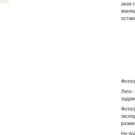
акая 
манящ
остав
Фотог
Лето 
задум
Фотог
экспе
разме
Не бо