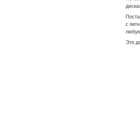
диска
Поста
с лет
любую
Это д