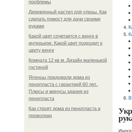
проблемы
Деревянный настил для улицы. Как
сделать помост для дачи своими
руками
К
К
Какой цвет сочетается с венге в
интерьере. Какой цвет подходит к
цвету венге
Комната 12 кв м. Дизайн маленькой
гостиной
Японцы придумали дома из
пенопласта с гарантией 60 лет..
Плюсы и минусы здания из
В
пенопласта
Укр
Как строят дома из пенопласта и
рук
проволоки
Иногд