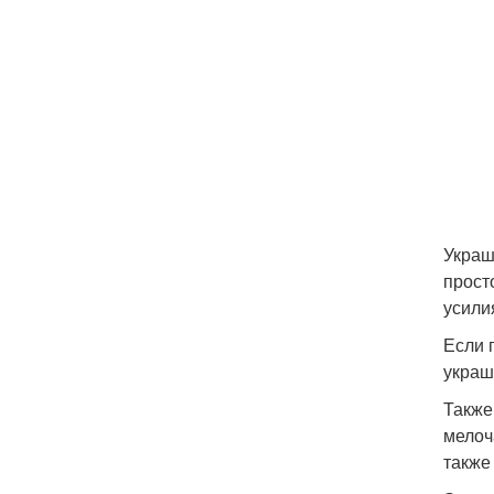
Украш
прост
усили
Если 
украш
Также
мелоч
также