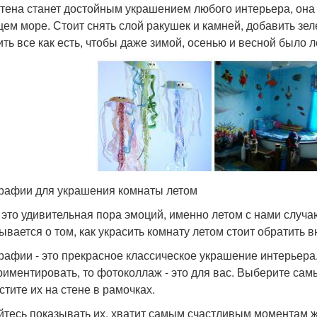
стена станет достойным украшением любого интерьера, она 
ем море. Стоит снять слой ракушек и камней, добавить зеле
ить все как есть, чтобы даже зимой, осенью и весной было 
рафии для украшения комнаты летом
- это удивительная пора эмоций, именно летом с нами случа
ывается о том, как украсить комнату летом стоит обратить
рафии - это прекрасное классическое украшение интерьера.
риментировать, то фотоколлаж - это для вас. Выберите сам
стите их на стене в рамочках.
йтесь показывать их, хватит самым счастливым моментам ж