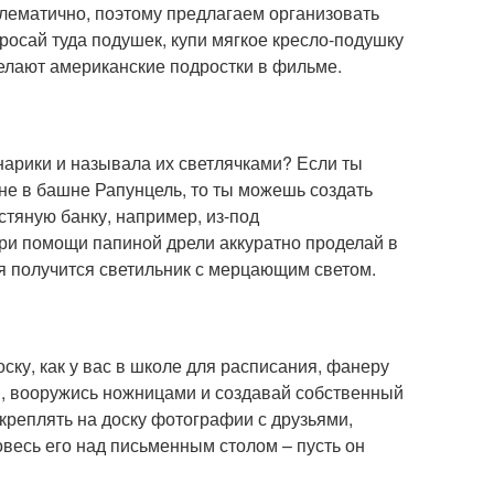
блематично, поэтому предлагаем организовать
росай туда подушек, купи мягкое кресло-подушку
делают американские подростки в фильме.
арики и называла их светлячками? Если ты
не в башне Рапунцель, то ты можешь создать
тяную банку, например, из-под
ри помощи папиной дрели аккуратно проделай в
ебя получится светильник с мерцающим светом.
ску, как у вас в школе для расписания, фанеру
ся, вооружись ножницами и создавай собственный
креплять на доску фотографии с друзьями,
повесь его над письменным столом – пусть он