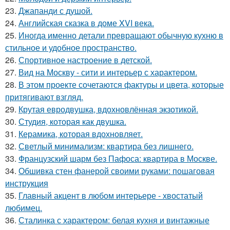
23.
Джапанди с душой.
24.
Английская сказка в доме XVI века.
25.
Иногда именно детали превращают обычную кухню в
стильное и удобное пространство.
26.
Спортивное настроение в детской.
27.
Вид на Москву - сити и интерьер с характером.
28.
В этом проекте сочетаются фактуры и цвета, которые
притягивают взгляд.
29.
Крутая евродвушка, вдохновлённая экзотикой.
30.
Студия, которая как двушка.
31.
Керамика, которая вдохновляет.
32.
Светлый минимализм: квартира без лишнего.
33.
Французский шарм без Пафоса: квартира в Москве.
34.
Обшивка стен фанерой своими руками: пошаговая
инструкция
35.
Главный акцент в любом интерьере - хвостатый
любимец.
36.
Сталинка с характером: белая кухня и винтажные