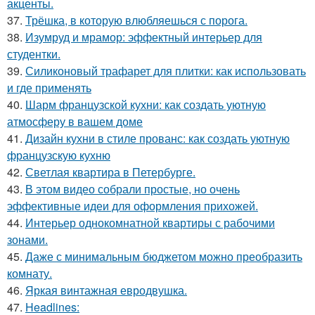
акценты.
37.
Трёшка, в которую влюбляешься с порога.
38.
Изумруд и мрамор: эффектный интерьер для
студентки.
39.
Силиконовый трафарет для плитки: как использовать
и где применять
40.
Шарм французской кухни: как создать уютную
атмосферу в вашем доме
41.
Дизайн кухни в стиле прованс: как создать уютную
французскую кухню
42.
Светлая квартира в Петербурге.
43.
В этом видео собрали простые, но очень
эффективные идеи для оформления прихожей.
44.
Интерьер однокомнатной квартиры с рабочими
зонами.
45.
Даже с минимальным бюджетом можно преобразить
комнату.
46.
Яркая винтажная евродвушка.
47.
Headlines: