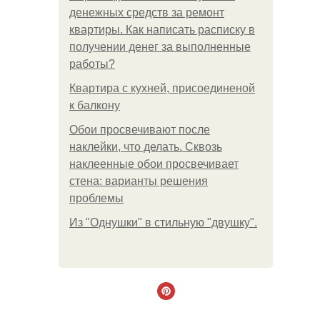
денежных средств за ремонт
квартиры. Как написать расписку в
получении денег за выполненные
работы?
Квартира с кухней, присоединеной
к балкону
Обои просвечивают после
наклейки, что делать. Сквозь
наклеенные обои просвечивает
стена: варианты решения
проблемы
Из "Однушки" в стильную "двушку".