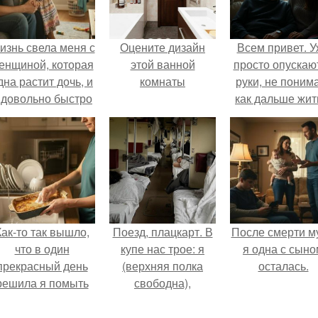
изнь свела меня с
Оцените дизайн
Всем привет. 
енщиной, которая
этой ванной
просто опускаю
дна растит дочь, и
комнаты
руки, не поним
 довольно быстро
как дальше жит
привязался к ним
этой ситуации
обеим.
Как-то так вышло,
Поезд, плацкарт. В
После смерти м
что в один
купе нас трое: я
я одна с сыно
прекрасный день
(верхняя полка
осталась.
решила я помыть
свободна),
посуду вручную,
напротив -
ставив технику в
женщина лет