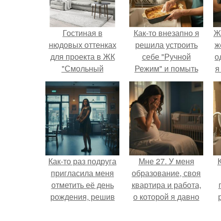
Гостиная в
Как-то внезапно я
Ж
нюдовых оттенках
решила устроить
ж
для проекта в ЖК
себе "Ручной
о
"Смольный
Режим" и помыть
я
проспект" г. Санкт-
посуду без помощи
Петербург. 23,3кв.м
техники.
Как-то раз подруга
Мне 27. У меня
пригласила меня
образование, своя
отметить её день
квартира и работа,
рождения, решив
о которой я давно
собрать гостей в
мечтала.
небольшом кафе.
о