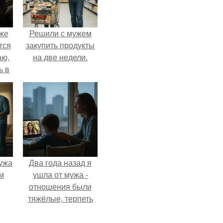
Уже
Решили с мужем
тся
закупить продукты
аю,
на две недели.
ь в
.
ужа
Два года назад я
м
ушла от мужа -
отношения были
тяжёлые, терпеть
дальше просто не
могла.