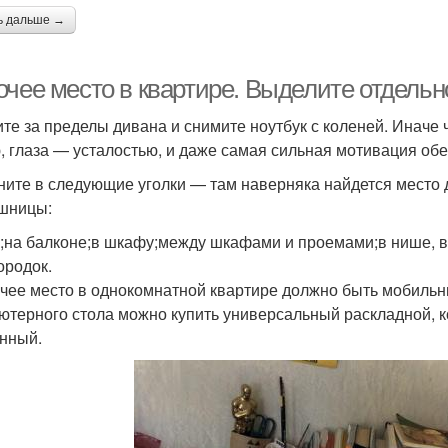
ь дальше →
очее место в квартире. Выделите отдельн
те за пределы дивана и снимите ноутбук с коленей. Иначе 
, глаза — усталостью, и даже самая сильная мотивация об
ните в следующие уголки — там наверняка найдется место д
шницы:
а;на балконе;в шкафу;между шкафами и проемами;в нише, в 
ородок.
чее место в однокомнатной квартире должно быть мобиль
ютерного стола можно купить универсальный раскладной, к
нный.