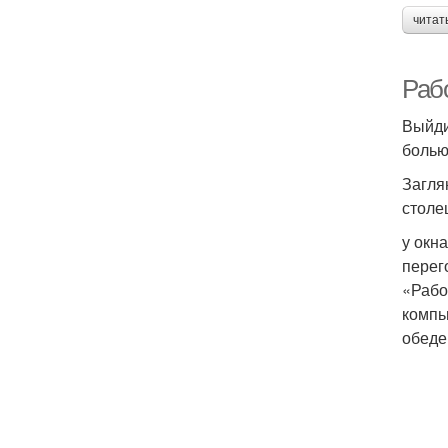
читат
Раб
Выйди
болью
Загля
столе
у окн
перег
«Рабо
компь
обеде