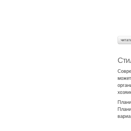
читат
Сти
Совре
может
орган
хозяи
Плани
Плани
вариа