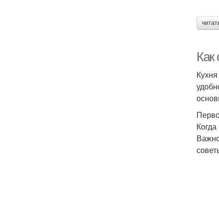
читат
Как
Кухня
удобн
основ
Перво
Когда
Важно
совет