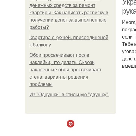
Укр
денежных средств за ремонт
рук
квартиры. Как написать расписку в
получении денег за выполненные
Иногд
работы?
покра
если 
Квартира с кухней, присоединеной
Тебе 
к балкону
угова
Обои просвечивают после
деле 
наклейки, что делать. Сквозь
вмеша
наклеенные обои просвечивает
стена: варианты решения
проблемы
Из "Однушки" в стильную "двушку".