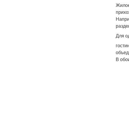
Жилое
прихо
Напри
разде
Для о
гости
объед
В обо