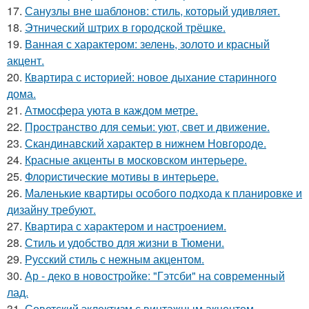
17.
Санузлы вне шаблонов: стиль, который удивляет.
18.
Этнический штрих в городской трёшке.
19.
Ванная с характером: зелень, золото и красный
акцент.
20.
Квартира с историей: новое дыхание старинного
дома.
21.
Атмосфера уюта в каждом метре.
22.
Пространство для семьи: уют, свет и движение.
23.
Скандинавский характер в нижнем Новгороде.
24.
Красные акценты в московском интерьере.
25.
Флористические мотивы в интерьере.
26.
Маленькие квартиры особого подхода к планировке и
дизайну требуют.
27.
Квартира с характером и настроением.
28.
Стиль и удобство для жизни в Тюмени.
29.
Русский стиль с нежным акцентом.
30.
Ар - деко в новостройке: "Гэтсби" на современный
лад.
31.
Советский эклектизм с винтажным акцентом.