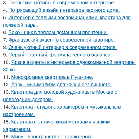
3.
Гжельские мотивы в современном интерьере.
4.
Потрясающий дизайн интерьера частного дома.
5.
Интерьер с теплыми воспоминаниями: квартира для
пожилой пары.
6.
Бохо - шик в тёплом домашнем прочтении.
7.
Французский акцент в современной квартире.
8.
Очень уютный интерьер в современном стиле.
9.
Серый + жёлтый: формула тёплого баланса.
10.
Яркие акценты в интерьере однокомнатной квартиры
32 кв.
11.
Монохромная квартира в Пушкине.
12.
Дарк - минимализм для жизни без лишнего.
13.
Квартира для молодой художницы в Москве с
новогодним декором.
14.
Квартира - студия с характером и музыкальным
настроением.
15.
Квартира с этническими мотивами и ярким
характером.
16.
Мини - пространство с характером.