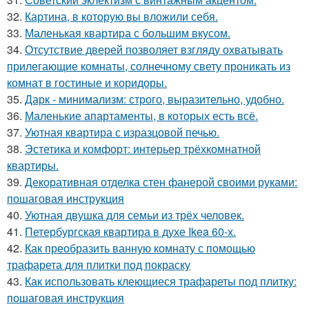
32.
Картина, в которую вы вложили себя.
33.
Маленькая квартира с большим вкусом.
34.
Отсутствие дверей позволяет взгляду охватывать
прилегающие комнаты, солнечному свету проникать из
комнат в гостиные и коридоры.
35.
Дарк - минимализм: строго, выразительно, удобно.
36.
Маленькие апартаменты, в которых есть всё.
37.
Уютная квартира с изразцовой печью.
38.
Эстетика и комфорт: интерьер трёхкомнатной
квартиры.
39.
Декоративная отделка стен фанерой своими руками:
пошаговая инструкция
40.
Уютная двушка для семьи из трёх человек.
41.
Петербургская квартира в духе Ikea 60-х.
42.
Как преобразить ванную комнату с помощью
трафарета для плитки под покраску
43.
Как использовать клеющиеся трафареты под плитку:
пошаговая инструкция