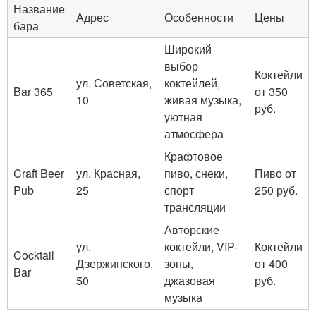
Название
Адрес
Особенности
Цены
бара
Широкий
выбор
Коктейли
ул. Советская,
коктейлей,
Bar 365
от 350
10
живая музыка,
руб.
уютная
атмосфера
Крафтовое
Craft Beer
ул. Красная,
пиво, снеки,
Пиво от
Pub
25
спорт
250 руб.
трансляции
Авторские
ул.
коктейли, VIP-
Коктейли
Cocktail
Дзержинского,
зоны,
от 400
Bar
50
джазовая
руб.
музыка