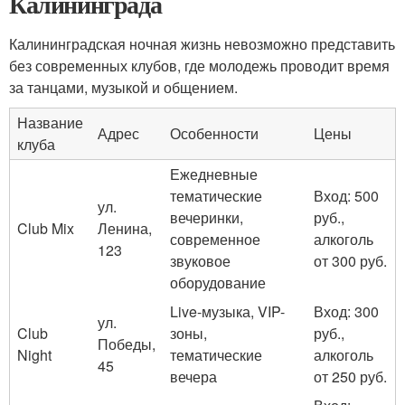
Калининграда
Калининградская ночная жизнь невозможно представить
без современных клубов, где молодежь проводит время
за танцами, музыкой и общением.
Название
Адрес
Особенности
Цены
клуба
Ежедневные
тематические
Вход: 500
ул.
вечеринки,
руб.,
Club Mix
Ленина,
современное
алкоголь
123
звуковое
от 300 руб.
оборудование
Live-музыка, VIP-
Вход: 300
ул.
Club
зоны,
руб.,
Победы,
Night
тематические
алкоголь
45
вечера
от 250 руб.