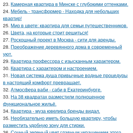
23.
Камерная квартира в Минске с глубокими оттенками.
24.
Мебель - трансформер - Находка для небольших
квартир!
25.
Мир в цвете: квартира для семьи путешественников.
26.
Цвета, на которые стоит решиться!
27.
Роскошный проект в Москва - сити для аренды.
28.
Преображение деревянного дома в современный
уют.
29.
Квартира профессора с изысканным характером.
30.
Квартира с характером и настроением.
31.
Новая система душа привычные водные процедуры
в настоящий комфорт превращает.
32.
Атмосфера ваби - саби в Екатеринбурге.
33.
На 38 квадратах разместили полноценное
функциональное жильё.
34.
Квартира - муза ювелира бренды видал.
35.
Необязательно иметь большую квартиру, чтобы
разместить удобную зону для стирки.
36.
Сочный зеленый цвет главным украшением этого