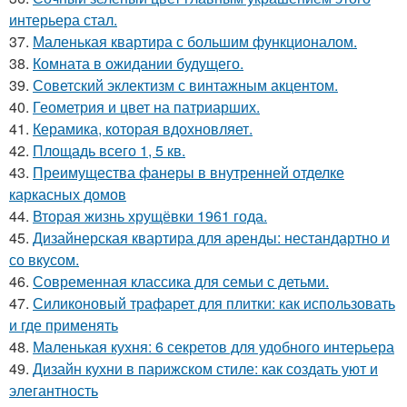
интерьера стал.
37.
Маленькая квартира с большим функционалом.
38.
Комната в ожидании будущего.
39.
Советский эклектизм с винтажным акцентом.
40.
Геометрия и цвет на патриарших.
41.
Керамика, которая вдохновляет.
42.
Площадь всего 1, 5 кв.
43.
Преимущества фанеры в внутренней отделке
каркасных домов
44.
Вторая жизнь хрущёвки 1961 года.
45.
Дизайнерская квартира для аренды: нестандартно и
со вкусом.
46.
Современная классика для семьи с детьми.
47.
Силиконовый трафарет для плитки: как использовать
и где применять
48.
Маленькая кухня: 6 секретов для удобного интерьера
49.
Дизайн кухни в парижском стиле: как создать уют и
элегантность