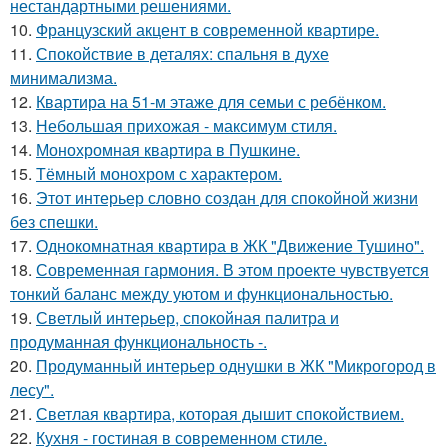
нестандартными решениями.
10.
Французский акцент в современной квартире.
11.
Спокойствие в деталях: спальня в духе
минимализма.
12.
Квартира на 51-м этаже для семьи с ребёнком.
13.
Небольшая прихожая - максимум стиля.
14.
Монохромная квартира в Пушкине.
15.
Тёмный монохром с характером.
16.
Этот интерьер словно создан для спокойной жизни
без спешки.
17.
Однокомнатная квартира в ЖК "Движение Тушино".
18.
Современная гармония. В этом проекте чувствуется
тонкий баланс между уютом и функциональностью.
19.
Светлый интерьер, спокойная палитра и
продуманная функциональность -.
20.
Продуманный интерьер однушки в ЖК "Микрогород в
лесу".
21.
Светлая квартира, которая дышит спокойствием.
22.
Кухня - гостиная в современном стиле.