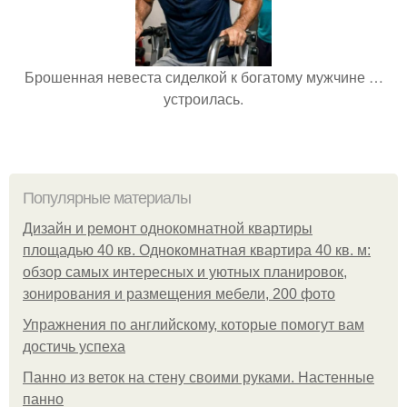
Брошенная невеста сиделкой к богатому мужчине …
устроилась.
Популярные материалы
Дизайн и ремонт однокомнатной квартиры
площадью 40 кв. Однокомнатная квартира 40 кв. м:
обзор самых интересных и уютных планировок,
зонирования и размещения мебели, 200 фото
Упражнения по английскому, которые помогут вам
достичь успеха
Панно из веток на стену своими руками. Настенные
панно