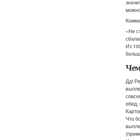
значи
можно
Комме
«Не с
сбала
Из 10
больш
Чем
Дд! Р
выпле
совсе
обед,
Карто
Что б
выпле
(прим