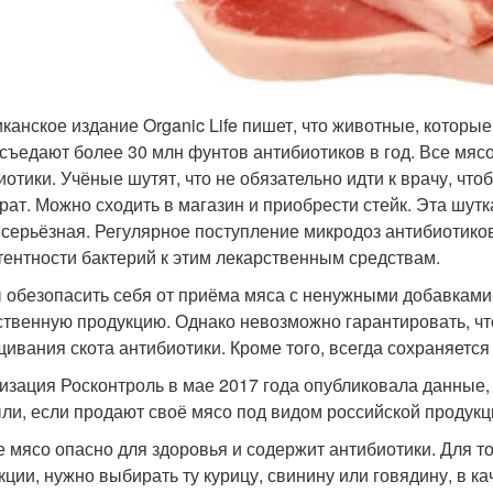
канское издание Organic Life пишет, что животные, котор
 съедают более 30 млн фунтов антибиотиков в год. Все мяс
иотики. Учёные шутят, что не обязательно идти к врачу, чт
рат. Можно сходить в магазин и приобрести стейк. Эта шут
 серьёзная. Регулярное поступление микродоз антибиотико
тентности бактерий к этим лекарственным средствам.
 обезопасить себя от приёма мяса с ненужными добавками,
ственную продукцию. Однако невозможно гарантировать, чт
ивания скота антибиотики. Кроме того, всегда сохраняется
изация Росконтроль в мае 2017 года опубликовала данные
ли, если продают своё мясо под видом российской продукц
е мясо опасно для здоровья и содержит антибиотики. Для то
кции, нужно выбирать ту курицу, свинину или говядину, в к