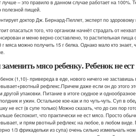
т лучше – это правило в данном случае работает на 100%. 
 полезной пищей.
нтирует доктор Дж. Бернард-Пеллет, эксперт по здоровому
тоит опасаться того, что организм начнёт страдать от нехва
нсирован и меню верно составлено, то растительная пища 
0 г мяса можно получить 15 г белка. Однако мало кто знает,
е.
 заменить мясо ребенку. Ребенок не ес
ебенок (1,10)- привереда в еде, нового ничего не заставишь
вывает+рвотный рефлекс.Причем даже если он до этого это
м другой упаковки. Питание в итоге скудное и однообразное.
 полдник и ужин. Остальное кое-как и по чуть-чуть. Суп в об
шку не ест (в супе только) Можно сказать, что до сих пор го
ольше беспокоит, что практически не ест мясо. Просто обычн
вывает, и прям рвотный рефлекс на любое, в любом виде. 
ерно 1/3 фрикадельки из супа) очень сильно измельчать но