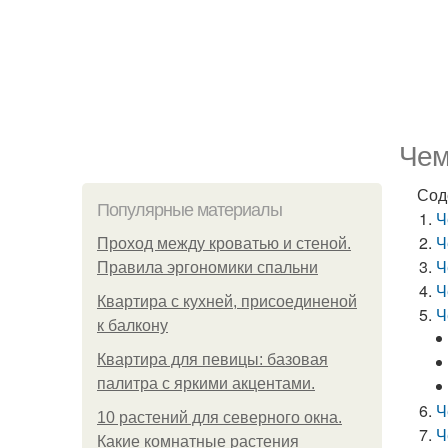
Чем
Сод
Популярные материалы
Ч
Ч
Проход между кроватью и стеной.
Ч
Правила эргономики спальни
Ч
Квартира с кухней, присоединеной
Ч
к балкону
Квартира для певицы: базовая
палитра с яркими акцентами.
Ч
10 растений для северного окна.
Ч
Какие комнатные растения