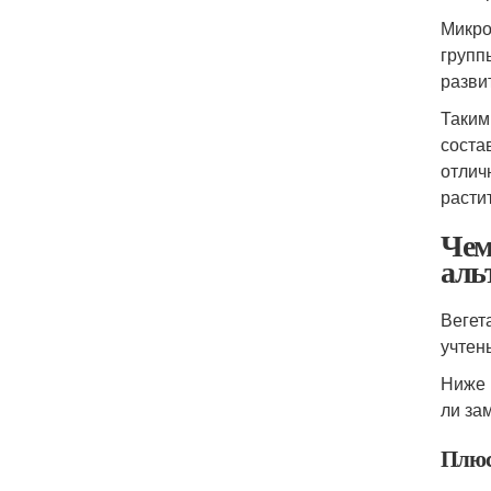
Микро
групп
разви
Таким
соста
отлич
расти
Чем
аль
Вегет
учтен
Ниже 
ли за
Плюс