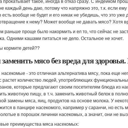
а прокатывает такое, иногда в отказ сразу. С индейком прощ
не каждый день даю, потому что напряжно это, т.к. если ему
о есть вообще не будет и его никак не убедишь, что это уже 
отвращение к нему? Может вообще не давать мясо? Хотя в
м раньше проще было накормить и ел то, что сейчас не зас
ка. Одними кашами питаться не дело. Остальное не хочет.
ы кормите детей??
 заменить мясо без вреда для здоровья
, насекомые - это отличная альтернатива мясу, пока еще не
с растет количество людей, употребляющих функциональные
ранов, которые предлагают своим посетителям блюда из на
ить животную пищу, в т.ч. заменить животный белок в полно
вой замены мяса, яиц, продуктов на основе молока. У некот
жится в панцире насекомого, например у саранчи, но есть 
олотые в порошок личинки насекомых, а значит, они не вы
вые преимущества мяса насекомых: