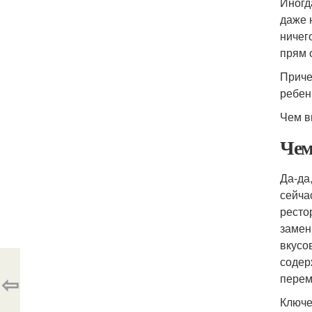
Иногд
даже 
ничег
прям 
Приче
ребен
Чем в
Чем
Да-да
сейча
ресто
замен
вкусо
содер
⇦
перем
Ключе