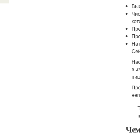
Выс
Чис
кот
Пре
Про
Нат
Сей
Нас
выз
пищ
Про
неп
Чем