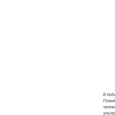
В боб
Помим
челов
альте