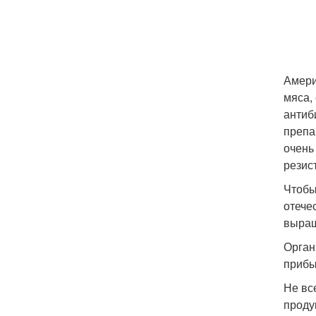
Амери
мяса,
антиб
препа
очень
резис
Чтобы
отече
выращ
Орган
прибы
Не вс
проду