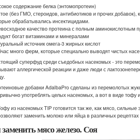
окое содержание белка (энтомопротеин)
тое (без ГМО, стероидов, антибиотиков и прочих добавок),
орые обрабатывались инсектицидами.
восходное качество протеина с полным аминокислотным 
дукт богат витаминами и минералами
уральный источник омега-3 жирных кислот
час много ферм, которые специально выводят чистых насе
тоящий суперфуд среди съедобных насекомых - это перем
ывают аллергической реакции и даже люди с лактозонепере
у.
теиновые добавки AdalbaPro сделаны из перемолотых жук
ривычно употреблять целых насекомых, а вот в виде тофу и
Тофу из насекомых TIP готовится так же, как мясо, сильные
позволяют заменить молоко или яйца в различных рецептах
 заменить мясо железо. Соя