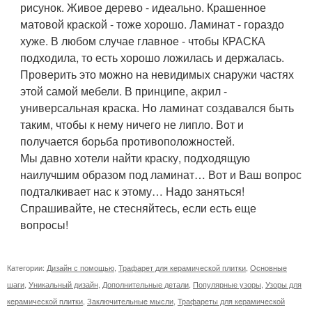
рисунок. Живое дерево - идеально. Крашенное
матовой краской - тоже хорошо. Ламинат - гораздо
хуже. В любом случае главное - чтобы КРАСКА
подходила, то есть хорошо ложилась и держалась.
Проверить это можно на невидимых снаружи частях
этой самой мебели. В принципе, акрил -
универсальная краска. Но ламинат создавался быть
таким, чтобы к нему ничего не липло. Вот и
получается борьба противоположностей.
Мы давно хотели найти краску, подходящую
наилучшим образом под ламинат… Вот и Ваш вопрос
подталкивает нас к этому… Надо заняться!
Спрашивайте, не стесняйтесь, если есть еще
вопросы!
Категории:
Дизайн с помощью
,
Трафарет для керамической плитки
,
Основные
шаги
,
Уникальный дизайн
,
Дополнительные детали
,
Популярные узоры
,
Узоры для
керамической плитки
,
Заключительные мысли
,
Трафареты для керамической