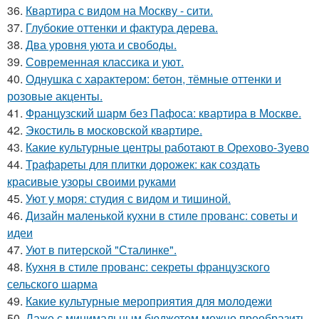
36.
Квартира с видом на Москву - сити.
37.
Глубокие оттенки и фактура дерева.
38.
Два уровня уюта и свободы.
39.
Современная классика и уют.
40.
Однушка с характером: бетон, тёмные оттенки и
розовые акценты.
41.
Французский шарм без Пафоса: квартира в Москве.
42.
Экостиль в московской квартире.
43.
Какие культурные центры работают в Орехово-Зуево
44.
Трафареты для плитки дорожек: как создать
красивые узоры своими руками
45.
Уют у моря: студия с видом и тишиной.
46.
Дизайн маленькой кухни в стиле прованс: советы и
идеи
47.
Уют в питерской "Сталинке".
48.
Кухня в стиле прованс: секреты французского
сельского шарма
49.
Какие культурные мероприятия для молодежи
50.
Даже с минимальным бюджетом можно преобразить