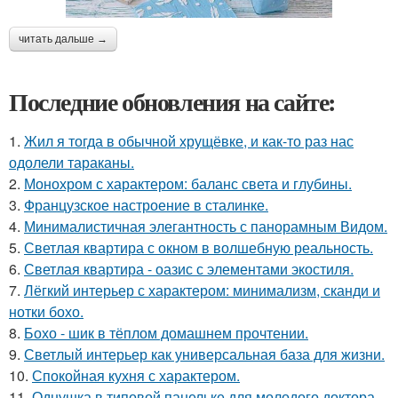
читать дальше →
Последние обновления на сайте:
1.
Жил я тогда в обычной хрущёвке, и как-то раз нас
одолели тараканы.
2.
Монохром с характером: баланс света и глубины.
3.
Французское настроение в сталинке.
4.
Минималистичная элегантность с панорамным Видом.
5.
Светлая квартира с окном в волшебную реальность.
6.
Светлая квартира - оазис с элементами экостиля.
7.
Лёгкий интерьер с характером: минимализм, сканди и
нотки бохо.
8.
Бохо - шик в тёплом домашнем прочтении.
9.
Светлый интерьер как универсальная база для жизни.
10.
Спокойная кухня с характером.
11.
Однушка в типовой панельке для молодого доктора.