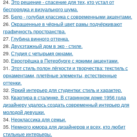
24.
Это решение - спасение для тех, кто устал от
беспорядка и визуального шума.
25.
Бело - голубая классика с современными акцентами.
26.
Окрашенные в чёрный цвет рамы подчёркивают
графичность пространства.
27.
Глубина винного оттенка.
28.
Двухэтажный дом в эко - стиле.
29.
Студия с четырьмя окнами.
30.
Евротрёшка в Петербурге с яркими акцентами.
31.
Этот стиль полон лёгкости и творчества: текстиль с
орнаментами, плетёные элементы, естественные
оттенки.
32.
Яркий интерьер для студентки: стиль и характер.
33.
Квартира в сталинке. В старинном доме 1956 года
дизайнеру удалось создать современный интерьер для
молодой девушки.
34.
Неоклассика для семьи.
35.
Немного юмора для дизайнеров и всех, кто любит
стильные интерьеры.