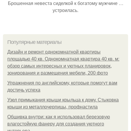
Брошенная невеста сиделкой к богатому мужчине …
устроилась.
Популярные материалы
Дизайн и ремонт однокомнатной квартиры
площадью 40 кв. Однокомнатная квартира 40 кв. м:
обзор самых интересных и уютных планировок,
зонирования и размещения мебели, 200 фото
Упражнения по английскому, которые помогут вам
достичь успеха
Узел примыкания крыши крыльца к дому. Стыковка
крыши из металлочерпицы, профнастила
Обшивка внутри: как я использовал березовую
влагостойкую фанеру для создания уютного
интерьера