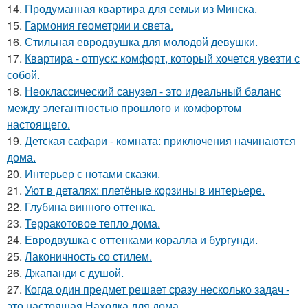
14.
Продуманная квартира для семьи из Минска.
15.
Гармония геометрии и света.
16.
Стильная евродвушка для молодой девушки.
17.
Квартира - отпуск: комфорт, который хочется увезти с
собой.
18.
Неоклассический санузел - это идеальный баланс
между элегантностью прошлого и комфортом
настоящего.
19.
Детская сафари - комната: приключения начинаются
дома.
20.
Интерьер с нотами сказки.
21.
Уют в деталях: плетёные корзины в интерьере.
22.
Глубина винного оттенка.
23.
Терракотовое тепло дома.
24.
Евродвушка с оттенками коралла и бургунди.
25.
Лаконичность со стилем.
26.
Джапанди с душой.
27.
Когда один предмет решает сразу несколько задач -
это настоящая Находка для дома.