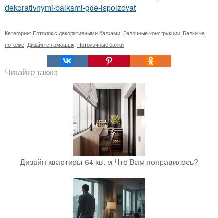
dekorativnymi-balkami-gde-ispolzovat
Категории:
Потолок с декоративными балками
,
Балочные конструкции
,
Балки на
потолке
,
Дизайн с помощью
,
Потолочные балки
Читайте также
Дизайн квартиры 64 кв. м Что Вам понравилось?