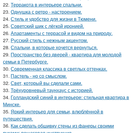
22.
Терракота в интерьере спальни.
23.
Однушка с ретро - настроением.
24.
Стиль и удобство для жизни в Тюмени.
25.
Советский шик с лёгкой иронией.
26.
Апартаменты с террасой и видом на природу.
27.
Русский стиль с нежным акцентом.
28.
Спальни, в которые хочется вернуться.
29.
Пространство без дверей - квартира для молодой
семьи в Петербурге.
30.
Современная классика в светлых оттенках.
31.
Пастель - но со смыслом.
32.
Свет, который вы сделали сами.
33.
Трёхуровневый таунхаус с историей.
34.
Голландский синий в интерьере: стильная квартира в
Минске.
35.
Яркий интерьер для семьи, влюблённой в
путешествия.
36.
Как сделать обшивку стены из фанеры своими
руками: пошаговая инструкция