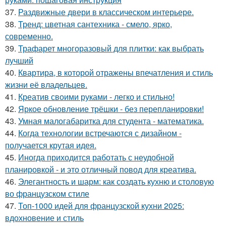
37.
Раздвижные двери в классическом интерьере.
38.
Тренд: цветная сантехника - смело, ярко,
современно.
39.
Трафарет многоразовый для плитки: как выбрать
лучший
40.
Квартира, в которой отражены впечатления и стиль
жизни её владельцев.
41.
Креатив своими руками - легко и стильно!
42.
Яркое обновление трёшки - без перепланировки!
43.
Умная малогабаритка для студента - математика.
44.
Когда технологии встречаются с дизайном -
получается крутая идея.
45.
Иногда приходится работать с неудобной
планировкой - и это отличный повод для креатива.
46.
Элегантность и шарм: как создать кухню и столовую
во французском стиле
47.
Топ-1000 идей для французской кухни 2025:
вдохновение и стиль