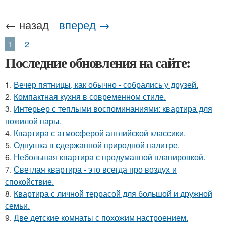
← назад
вперед →
1
2
Последние обновления на сайте:
1.
Вечер пятницы, как обычно - собрались у друзей.
2.
Компактная кухня в современном стиле.
3.
Интерьер с теплыми воспоминаниями: квартира для
пожилой пары.
4.
Квартира с атмосферой английской классики.
5.
Однушка в сдержанной природной палитре.
6.
Небольшая квартира с продуманной планировкой.
7.
Светлая квартира - это всегда про воздух и
спокойствие.
8.
Квартира с личной террасой для большой и дружной
семьи.
9.
Две детские комнаты с похожим настроением.