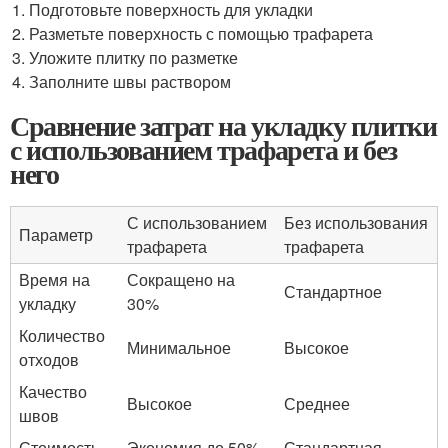
Подготовьте поверхность для укладки
Разметьте поверхность с помощью трафарета
Уложите плитку по разметке
Заполните швы раствором
Сравнение затрат на укладку плитки
с использованием трафарета и без
него
С использованием
Без использования
Параметр
трафарета
трафарета
Время на
Сокращено на
Стандартное
укладку
30%
Количество
Минимальное
Высокое
отходов
Качество
Высокое
Среднее
швов
Стоимость
Экономия до 50%
Стандартная