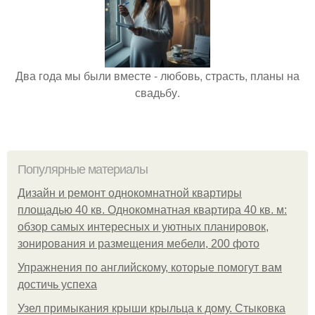
Два года мы были вместе - любовь, страсть, планы на
свадьбу.
Популярные материалы
Дизайн и ремонт однокомнатной квартиры
площадью 40 кв. Однокомнатная квартира 40 кв. м:
обзор самых интересных и уютных планировок,
зонирования и размещения мебели, 200 фото
Упражнения по английскому, которые помогут вам
достичь успеха
Узел примыкания крыши крыльца к дому. Стыковка