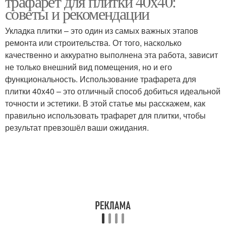
трафарет для плитки 40x40:
советы и рекомендации
Укладка плитки – это один из самых важных этапов
Многоразовые
Плитки перед
ремонта или строительства. От того, насколько
трафареты
применением
качественно и аккуратно выполнена эта работа, зависит
не только внешний вид помещения, но и его
функциональность. Использование трафарета для
плитки 40x40 – это отличный способ добиться идеальной
Материалы для
Одноразовые
точности и эстетики. В этой статье мы расскажем, как
трафаретов
трафареты
правильно использовать трафарет для плитки, чтобы
результат превзошёл ваши ожидания.
Многоразовый
Самоклеящиеся
трафарет
трафареты
Самоклеющийся
Самоклеющиеся
трафарет
трафареты