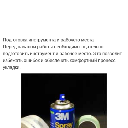
Работы с трафаретом
Плитки с трафаретом
Подготовка инструмента и рабочего места
Перед началом работы необходимо тщательно
Дизайн для трафарета
Силиконовый трафарет
подготовить инструмент и рабочее место. Это позволит
избежать ошибок и обеспечить комфортный процесс
укладки.
Трафарет при укладке
Рисунок для трафарета
Самодельный трафарет
Плитки в углах