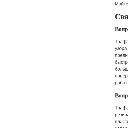
Мойте
Свя
Вопр
Трафа
узора
предн
быстр
больш
повер
работ
Вопр
Трафа
резин
пласт