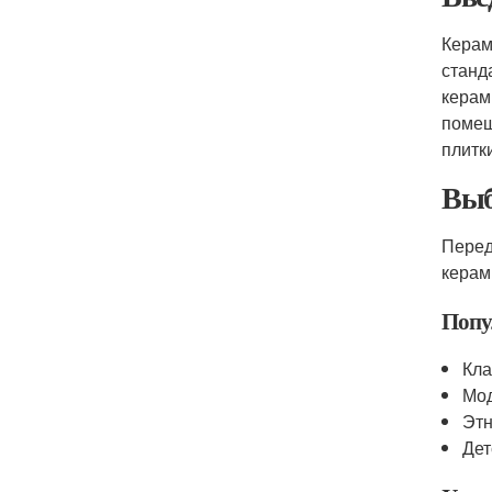
Керам
станд
керам
помещ
плитк
Выб
Перед
керам
Попу
Кла
Мод
Этн
Дет