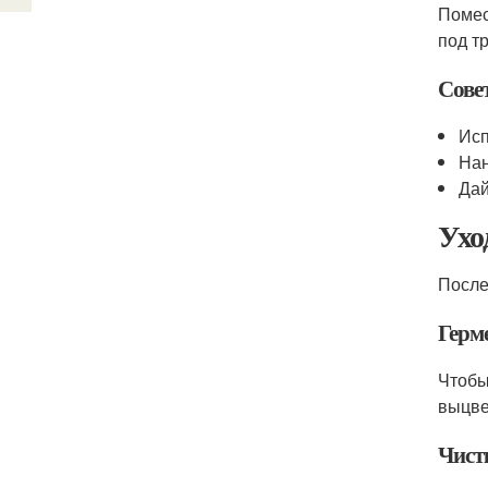
Помес
под т
Совет
Исп
Нан
Дай
Ухо
После
Герм
Чтобы
выцве
Чист