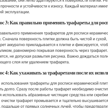
ьзовании, они легко адаптируются к поверхности плитки. 
 прочности и устойчивости к износу. Каждый материал имее
ий эксплуатации.
ос 3: Как правильно применять трафареты для рос
равильного применения трафаретов для росписи керамичес
. Сначала поверхность плитки должна быть чистой и сухой
рет аккуратно прикладывается к плитке и фиксируется, что
аликом, равномерно покрывая поверхность через трафарет
ется, не допуская размытия рисунка. Важно дождаться по
ющего слоя или удалением трафарета.
ос 4: Как ухаживать за трафаретами после их испол
 использования трафареты для росписи керамической плитк
ть долго. Сразу после работы трафарет необходимо очистит
я использовать абразивные чистящие средства или скребки
 очистки трафарет промывается и тщательно высушивается
, подальше от прямых солнечных лучей, чтобы предотврат