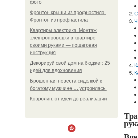
фото
Фронтон крыши из профнастила.
С
Фронтон из профнастила
Ч
Квартиры электрика. Монтаж
электропроводки в квартире
своими руками — пошаговая
инструкция
Декорируй свой дом на бюджет: 25
К
идей для вдохновения
К
Брошенная невеста сиделкой к
богатому мужчине … устроилась.
Ковролин: от идеи до реализации
Тра
рук
Вве