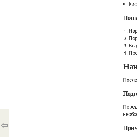
Кис
Поша
Нар
Пер
Выр
Про
Нан
После
Подг
Перед
необх
⇦
Прим