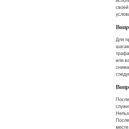
испол
своей
услов
Вопр
Для п
шагам
трафа
или в
снима
следу
Вопр
После
служи
Нельз
После
месте