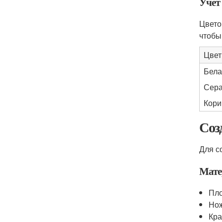
Учет
Цвето
чтобы
Цвет
Бела
Сер
Кори
Соз
Для с
Мате
Пло
Нож
Кра