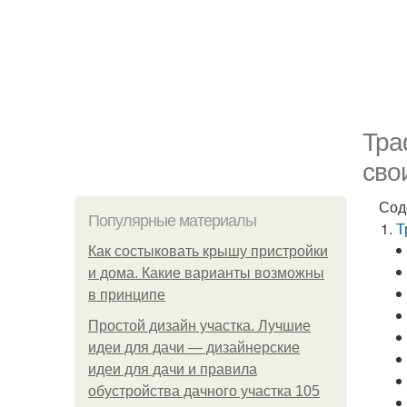
Тра
сво
Сод
Популярные материалы
Т
Как состыковать крышу пристройки
и дома. Какие варианты возможны
в принципе
Простой дизайн участка. Лучшие
идеи для дачи — дизайнерские
идеи для дачи и правила
обустройства дачного участка 105