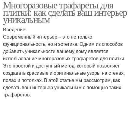
Многоразовые трафареты для
Трафарет на
Трафареты для
плитки: как сделать ваш интерьер
поверхности
создания
уникальным
Введение
Многоразовый
Современный интерьер – это не только
Трафареты при укладке
трафарет
функциональность, но и эстетика. Одним из способов
добавить уникальности вашему дому является
использование многоразовых трафаретов для плитки.
Это простой и доступный метод, который позволяет
Трафареты для
Дизайн для трафаретов
создавать красивые и оригинальные узоры на стенах,
росписи
полах и потолках. В этой статье мы рассмотрим, как
сделать ваш интерьер уникальным с помощью таких
трафаретов.
Проект по росписи
Самодельный трафарет
Трафарет для