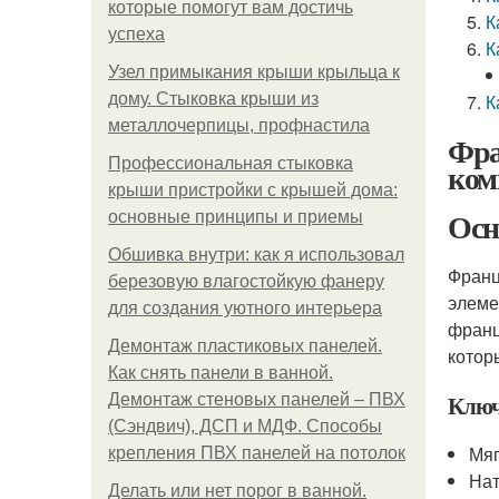
которые помогут вам достичь
К
успеха
К
Узел примыкания крыши крыльца к
дому. Стыковка крыши из
К
металлочерпицы, профнастила
Фра
Профессиональная стыковка
ком
крыши пристройки с крышей дома:
Осн
основные принципы и приемы
Обшивка внутри: как я использовал
Франц
березовую влагостойкую фанеру
элеме
для создания уютного интерьера
франц
Демонтаж пластиковых панелей.
котор
Как снять панели в ванной.
Ключ
Демонтаж стеновых панелей – ПВХ
(Сэндвич), ДСП и МДФ. Способы
Мяг
крепления ПВХ панелей на потолок
Нат
Делать или нет порог в ванной.