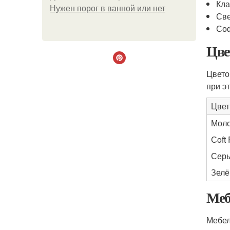
Кла
Нужен порог в ванной или нет
Све
Со
Цве
Цвето
при эт
Цвет
Моло
Сoft
Сер
Зел
Меб
Мебел