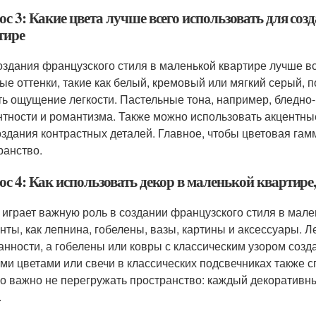
с 3: Какие цвета лучше всего использовать для со
тире
оздания французского стиля в маленькой квартире лучше вс
ые оттенки, такие как белый, кремовый или мягкий серый, 
ть ощущение легкости. Пастельные тона, например, бледно
нтности и романтизма. Также можно использовать акцентные
оздания контрастных деталей. Главное, чтобы цветовая га
ранство.
с 4: Как использовать декор в маленькой квартире
 играет важную роль в создании французского стиля в мале
нты, как лепнина, гобелены, вазы, картины и аксессуары. Л
анности, а гобелены или ковры с классическим узором созд
ми цветами или свечи в классических подсвечниках также с
о важно не перегружать пространство: каждый декоративный
.