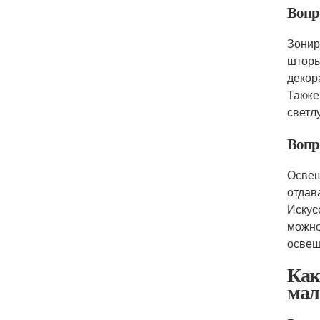
Вопр
Зонир
шторы
декор
Также
светл
Вопр
Освещ
отдав
Искус
можно
освещ
Как
мал