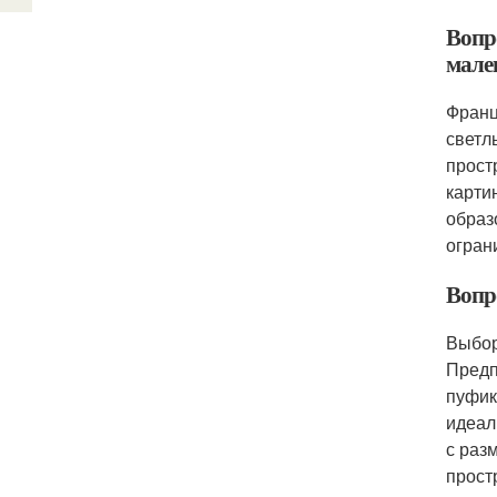
Вопр
мале
Франц
светл
прост
карти
образ
огран
Вопр
Выбор
Предп
пуфик
идеал
с раз
прост