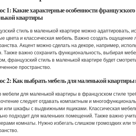
ос 1: Какие характерные особенности французского
нькой квартиры
узский стиль в маленькой квартире можно адаптировать, и
ые цвета и классическая мебель. Важно создать ощущение 
ранства. Акцент можно сделать на декоре, например, испо
н. Также важно сохранить функциональность, выбирая меб
ом, французский стиль в маленькой квартире будет смотрет
иченное пространство.
ос 2: Как выбрать мебель для маленькой квартиры 
 мебели для маленькой квартиры в французском стиле требу
очтение следует отдавать компактным и многофункциональ
и или шкафы с выдвижными ящиками. Классическая мебель
ьно подходит для маленьких помещений. Также важно учит
мерами комнаты. Нужно избегать слишком громоздких или т
ранство.