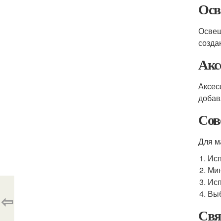
Осв
Освещ
созда
Акс
Аксес
добав
Сов
Для м
Исп
Мин
Исп
Выб
⇦
Свя