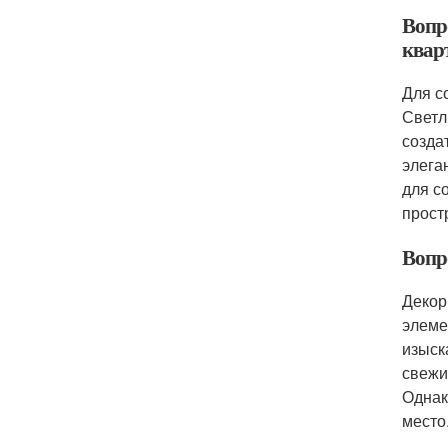
Вопро
квар
Для с
Светл
созда
элега
для с
прост
Вопро
Декор
элеме
изыск
свежи
Однак
место