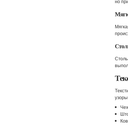
но пр
Мягк
Мягка
проис
Стол
Столы
выпол
Тек
Текст
узоры
Чех
Што
Ков