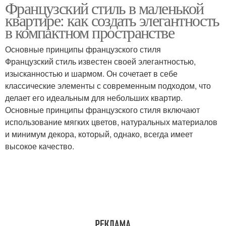
Французский стиль в маленькой
Текстиль в
Освещение в
квартире: как создать элегантность
французском стиле
французском стиле
в компактном пространстве
Основные принципы французского стиля
Аксессуары для
Квартиры в
Французский стиль известен своей элегантностью,
французского стиля
французском стиле
изысканностью и шармом. Он сочетает в себе
классические элементы с современным подходом, что
делает его идеальным для небольших квартир.
Стиль для
Основные принципы французского стиля включают
Квартира в
малогабаритных
использование мягких цветов, натуральных материалов
французском стиле
квартир
и минимум декора, который, однако, всегда имеет
высокое качество.
Стиль в небольшом
пространстве