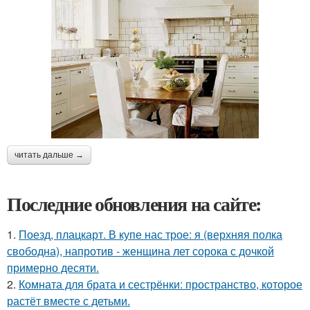
читать дальше →
Последние обновления на сайте:
1.
Поезд, плацкарт. В купе нас трое: я (верхняя полка
свободна), напротив - женщина лет сорока с дочкой
примерно десяти.
2.
Комната для брата и сестрёнки: пространство, которое
растёт вместе с детьми.