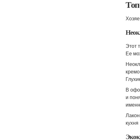
Топ
Хозяе
Неок
Этот 
Ее мо
Неокл
кремо
Глухи
В офо
и пон
именн
Лакон
кухня
Экок