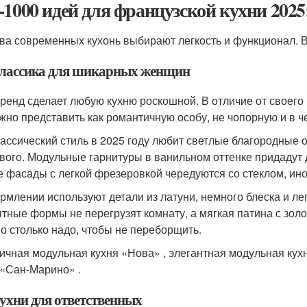
-1000 идей для французской кухни 2025
ва современных кухонь выбирают легкость и функционал. В
лассика для шикарных женщин
тренд сделает любую кухню роскошной. В отличие от своего 
жно представить как романтичную особу, не чопорную и в ч
ассический стиль в 2025 году любит светлые благородные о
вого. Модульные гарнитуры в ванильном оттенке придадут 
е фасады с легкой фрезеровкой чередуются со стеклом, ино
рмлении используют детали из латуни, немного блеска и ле
ятные формы не перегрузят комнату, а мягкая патина с зол
о столько надо, чтобы не переборщить.
ичная модульная кухня «Нова» , элегантная модульная кух
 «Сан-Марино» .
ухни для ответственных