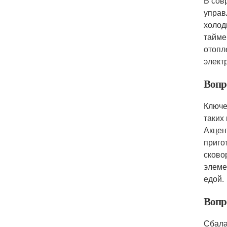
В сов
управ
холод
тайме
отопл
элект
Вопр
Ключе
таких
Акцен
приго
сково
элеме
едой.
Вопр
Сбала