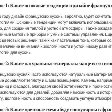
ос 1: Какие основные тенденции в дизайне французс
5 году дизайн французских кухонь, вероятно, будет сочета
логиями. Основные тенденции могут включать использовани
о, для создания теплой и уютной атмосферы. Также ожидае
енные бытовые приборы и умные системы управления. Еще
х цветовых решений, таких как пастельные тона, которые с
 увеличение внимания к экологичности и устойчивому разви
логий для кухонь.
ос 2: Какие натуральные материалы чаще всего исп
нцузских кухнях часто используются натуральные материалы,
ые добавляют теплоту и шарм помещению. Камень, наприме
шниц и фасадов, благодаря своей эстетичности и прочности.
 используются для деталей, добавляя изысканность и исто
ту, долговечность и способность создавать уютную атмосфе
ос 3: Какие цветовые схемы будут популярны в фран