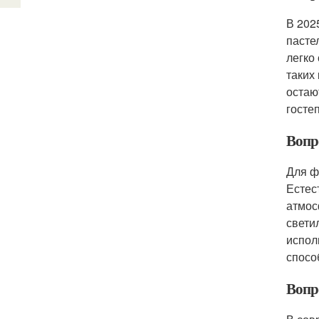
В 202
пасте
легко
таких
остаю
госте
Вопр
Для ф
Естес
атмос
свети
испол
спосо
Вопр