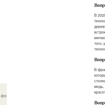
Вопр
В 202
техно
дерев
встро
мягки
того,
техно
Вопр
В фра
котор
столе
медь,
красо
⇦
Вопр