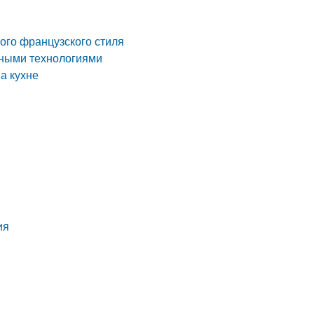
ого французского стиля
нными технологиями
а кухне
ия