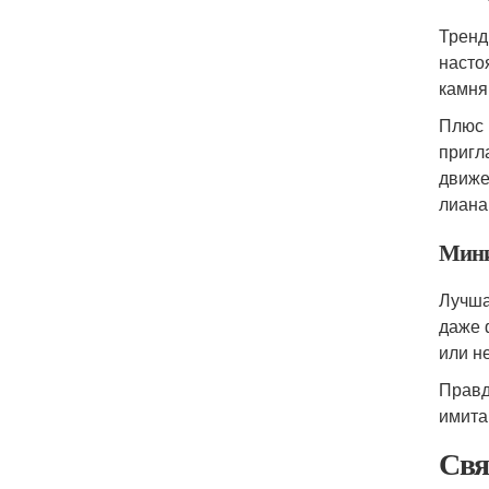
Тренд
насто
камня
Плюс 
пригл
движе
лиана
Мини
Лучша
даже 
или н
Правд
имита
Свя