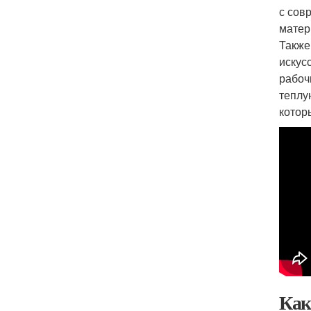
с сов
матер
Также
искус
рабоч
теплу
котор
Как