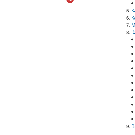
К
К
М
К
В