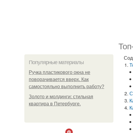
Топ
Сод
Популярные материалы
Т
Ручка пластикового окна не
поворачивается вверх. Как
самостояльно выполнить работу?
С
Золото и молдинги: стильная
К
квартира в Петербурге.
К