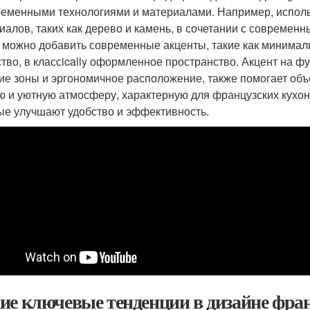
ременными технологиями и материалами. Например, испол
иалов, таких как дерево и камень, в сочетании с соврем
 можно добавить современные акценты, такие как минимал
ство, в классically оформленное пространство. Акцент на ф
ие зоны и эргономичное расположение, также помогает об
ю и уютную атмосферу, характерную для французских кухон
ые улучшают удобство и эффективность.
ие ключевые тенденции в дизайне фра