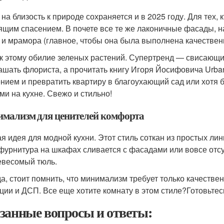
 на близость к природе сохраняется и в 2025 году. Для тех, 
ящим спасением. В почете все те же лаконичные фасады, н
 и мрамора (главное, чтобы она была выполнена качествен
к этому обилие зеленых растений. Супертренд — свисающие
ашать флориста, а прочитать книгу Игоря Йосифовича Urba
нием и превратить квартиру в благоухающий сад или хотя
ми на кухне. Свежо и стильно!
мализм для ценителей комфорта
я идея для модной кухни. Этот стиль соткан из простых лин
фурнитура на шкафах сливается с фасадами или вовсе отс
евесомый тюль.
а, стоит помнить, что минимализм требует только качеств
ции и ДСП. Все еще хотите комнату в этом стиле?Готовьтес
занные вопросы и ответы: