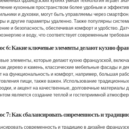
ременных французских кухнях умная технология играет зна
ление кухонным пространством более удобным и эффектив
ильники и духовки, могут быть управляемы через смартфон,
ры и другие параметры удаленно. Также популярны систем
ение и безопасность, обеспечивая комфорт и удобство. Дат
роэнергию и воду, что соответствует современным требован
ос 6: Какие ключевые элементы делают кухню фра
вые элементы, которые делают кухню французской, включ
 как дерево и камень, классические мебельные фасады и дек
т на функциональность и комфорт, например, большая рабо
товления пищи, также важен. Использование традиционных 
родки, и акцент на качественные, долговечные материалы
нтом является создание теплой и гостеприимной атмосфер
ос 7: Как сбалансировать современность и традици
нсировать современность и традицию в дизайне французск