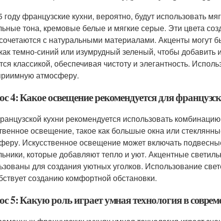
5 году французские кухни, вероятно, будут использовать мя
льные тона, кремовые белые и мягкие серые. Эти цвета соз
 сочетаются с натуральными материалами. Акценты могут б
 как темно-синий или изумрудный зеленый, чтобы добавить 
тся классикой, обеспечивая чистоту и элегантность. Исполь
приимную атмосферу.
ос 4: Какое освещение рекомендуется для французс
ранцузской кухни рекомендуется использовать комбинацию 
твенное освещение, такое как большые окна или стеклянны
феру. Искусственное освещение может включать подвесны
льники, которые добавляют тепло и уют. Акцентные светильн
ьзованы для создания уютных уголков. Использование све
бствует созданию комфортной обстановки.
ос 5: Какую роль играет умная технология в совре