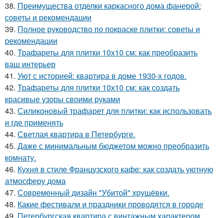
38.
Преимущества отделки каркасного дома фанерой:
советы и рекомендации
39.
Полное руководство по покраске плитки: советы и
рекомендации
40.
Трафареты для плитки 10х10 см: как преобразить
ваш интерьер
41.
Уют с историей: квартира в доме 1930-х годов.
42.
Трафареты для плитки 10х10 см: как создать
красивые узоры своими руками
43.
Силиконовый трафарет для плитки: как использовать
и где применять
44.
Светлая квартира в Петербурге.
45.
Даже с минимальным бюджетом можно преобразить
комнату.
46.
Кухня в стиле Французского кафе: как создать уютную
атмосферу дома
47.
Современный дизайн "Убитой" хрущёвки.
48.
Какие фестивали и праздники проводятся в городе
49.
Петербургская квартира с винтажным характером.