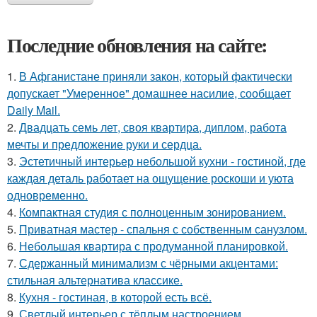
Последние обновления на сайте:
1.
В Афганистане приняли закон, который фактически
допускает "Умеренное" домашнее насилие, сообщает
Daily Mail.
2.
Двадцать семь лет, своя квартира, диплом, работа
мечты и предложение руки и сердца.
3.
Эстетичный интерьер небольшой кухни - гостиной, где
каждая деталь работает на ощущение роскоши и уюта
одновременно.
4.
Компактная студия с полноценным зонированием.
5.
Приватная мастер - спальня с собственным санузлом.
6.
Небольшая квартира с продуманной планировкой.
7.
Сдержанный минимализм с чёрными акцентами:
стильная альтернатива классике.
8.
Кухня - гостиная, в которой есть всё.
9.
Светлый интерьер с тёплым настроением.