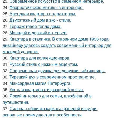
23.
Современное искусство в семейном интерьере.
24.
Флористические мотивы в интерьере.
25.
Арендная квартира с характером.
26.
Двухэтажный дом в эко - стиле.
27.
Терракотовое тепло дома.
28.
Молодой и дерзкий интерьер.
29.
Квартира в сталинке. В старинном доме 1956 года
дизайнеру удалось создать современный интерьер для
молодой девушки.
30.
Квартира для коллекционеров.
31.
Русский стиль с нежным акцентом.
32.
Современная двушка для девушки - айтишницы.
33.
Турецкий дух в современном пространстве.
34.
Мансардная магия Петербурга.
35.
Уютная квартира с изразцовой печью.
36.
Яркий интерьер для семьи, влюблённой в
путешествия.
37.
Силовая обшивка каркаса фанерой изнутри:
основные преимущества и особенности