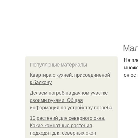
Мал
На пл
Популярные материалы
множе
он ос
Квартира с кухней, присоединеной
к балкону
Делаем погреб на дачном участке
своими руками. Общая
информация по устройству погреба
10 растений для северного окна.
Какие комнатные растения
подходят для северных окон