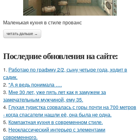
Маленькая кухня в стиле прованс
читать дальше →
Последние обновления на сайте:
1.
Работаю по графику 2/2, сыну четыре года, ходит в
садик.
2.
"А я ведь понимала ….
3.
Мне 30 лет, уже пять лет как я замужем за
замечательным мужчиной, ему 35.
4.
Глухая туристка сорвалась с горы почти на 700 метров
- когда спасатели нашли её, она была не одна.
5.
Компактная кухня в современном стиле.
6.
Неоклассический интерьер с элементами
современного.