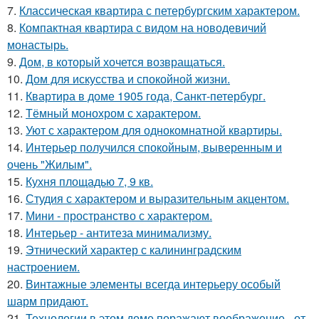
7.
Классическая квартира с петербургским характером.
8.
Компактная квартира с видом на новодевичий
монастырь.
9.
Дом, в который хочется возвращаться.
10.
Дом для искусства и спокойной жизни.
11.
Квартира в доме 1905 года, Санкт-петербург.
12.
Тёмный монохром с характером.
13.
Уют с характером для однокомнатной квартиры.
14.
Интерьер получился спокойным, выверенным и
очень "Жилым".
15.
Кухня площадью 7, 9 кв.
16.
Студия с характером и выразительным акцентом.
17.
Мини - пространство с характером.
18.
Интерьер - антитеза минимализму.
19.
Этнический характер с калининградским
настроением.
20.
Винтажные элементы всегда интерьеру особый
шарм придают.
21.
Технологии в этом доме поражают воображение - от