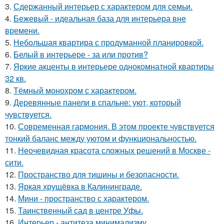
3.
Сдержанный интерьер с характером для семьи.
4.
Бежевый - идеальная база для интерьера вне
времени.
5.
Небольшая квартира с продуманной планировкой.
6.
Белый в интерьере - за или против?
7.
Яркие акценты в интерьере однокомнатной квартиры
32 кв.
8.
Тёмный монохром с характером.
9.
Деревянные панели в спальне: уют, который
чувствуется.
10.
Современная гармония. В этом проекте чувствуется
тонкий баланс между уютом и функциональностью.
11.
Неочевидная красота сложных решений в Москве -
сити.
12.
Пространство для тишины и безопасности.
13.
Яркая хрущёвка в Калининграде.
14.
Мини - пространство с характером.
15.
Таинственный сад в центре Уфы.
16.
Интерьер - антитеза минимализму.