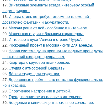
17.
Винтажные элементы всегда интерьеру особый
шарм придают.
18.
Иногда стиль не требует огромных вложений -
достаточно фантазии и аккуратности.
19.
Мелочи решают всё - особенно в интерьере.
20.
Маленькая студия с большим характером.
21.
Интерьер в духе "Алисы в стране Чудес".
22.
Роскошный проект в Москва - сити для аренды.
23.
Новая система душа привычные водные процедуры
в настоящий комфорт превращает.
24.
Квартира с круговой планировкой.
25.
Студия с атмосферой Варшавы.
26.
Лёгкая студия для студентки.
27.
Деревянные проёмы - это не только функционально,
но и красиво.
28.
Спортивное настроение в детской.
29.
Тренд: волнистое изголовье в интерьере.
30.
Бордовые и синие акценты: сильное сочетание.