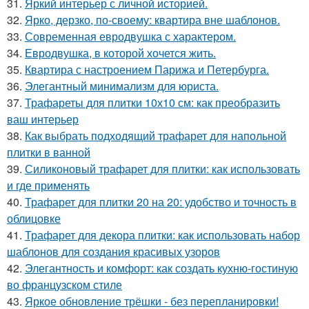
31.
Яркий интерьер с личной историей.
32.
Ярко, дерзко, по-своему: квартира вне шаблонов.
33.
Современная евродвушка с характером.
34.
Евродвушка, в которой хочется жить.
35.
Квартира с настроением Парижа и Петербурга.
36.
Элегантный минимализм для юриста.
37.
Трафареты для плитки 10х10 см: как преобразить
ваш интерьер
38.
Как выбрать подходящий трафарет для напольной
плитки в ванной
39.
Силиконовый трафарет для плитки: как использовать
и где применять
40.
Трафарет для плитки 20 на 20: удобство и точность в
облицовке
41.
Трафарет для декора плитки: как использовать набор
шаблонов для создания красивых узоров
42.
Элегантность и комфорт: как создать кухню-гостиную
во французском стиле
43.
Яркое обновление трёшки - без перепланировки!