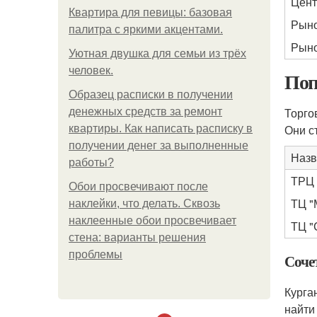
Цент
Квартира для певицы: базовая
Рыно
палитра с яркими акцентами.
Рыно
Уютная двушка для семьи из трёх
человек.
Поп
Образец расписки в получении
Торго
денежных средств за ремонт
Они с
квартиры. Как написать расписку в
получении денег за выполненные
Назв
работы?
ТРЦ 
Обои просвечивают после
ТЦ "
наклейки, что делать. Сквозь
наклеенные обои просвечивает
ТЦ "
стена: варианты решения
проблемы
Соче
Курга
найти