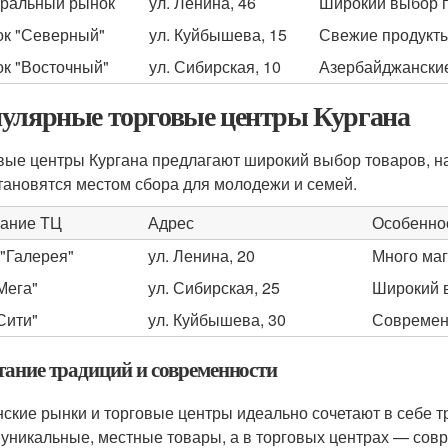
ральный рынок
ул. Ленина, 46
Широкий выбор п
к "Северный"
ул. Куйбышева, 15
Свежие продукт
к "Восточный"
ул. Сибирская, 10
Азербайджанские
улярные торговые центры Кургана
вые центры Кургана предлагают широкий выбор товаров, на
тановятся местом сбора для молодежи и семей.
ание ТЦ
Адрес
Особенно
"Галерея"
ул. Ленина, 20
Много маг
Мега"
ул. Сибирская, 25
Широкий 
Сити"
ул. Куйбышева, 30
Современ
тание традиций и современности
нские рынки и торговые центры идеально сочетают в себе 
 уникальные, местные товары, а в торговых центрах — сов