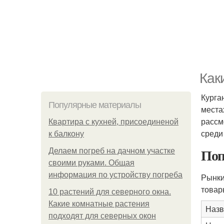
Как
Курга
Популярные материалы
места
рассм
Квартира с кухней, присоединеной
среди
к балкону
Поп
Делаем погреб на дачном участке
своими руками. Общая
информация по устройству погреба
Рынки
товар
10 растений для северного окна.
Какие комнатные растения
Назв
подходят для северных окон