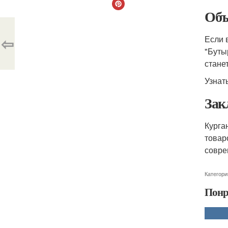
Объ
⇦
Если 
"Буты
стане
Узнат
Зак
Курга
товар
совре
Категори
Понр