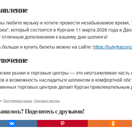
явление
вы любите музыку и хотите провести незабываемое время, 
рка", который состоится в Кургане 11 марта 2026 года в Д
т отличным дополнением к вашему дню шопинга!
ь больше и купить билеты можно на сайте:
https://butyrkaconc
лючение
нские рынки и торговые центры — это неотъемлемая часть 
ов и возможность насладиться шопингом в комфортной обс
менных торговых центров делает Курган привлекательным д
и:
Популярные рынки
,
Торговые центры
авилось? Поделитесь с друзьями!