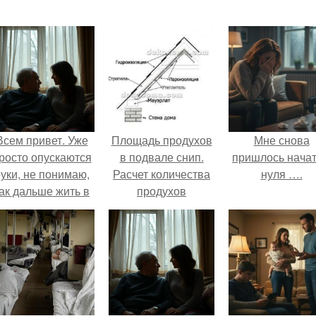
Всем привет. Уже
Площадь продухов
Мне снова
росто опускаются
в подвале снип.
пришлось начат
уки, не понимаю,
Расчет количества
нуля ….
ак дальше жить в
продухов
этой ситуации.