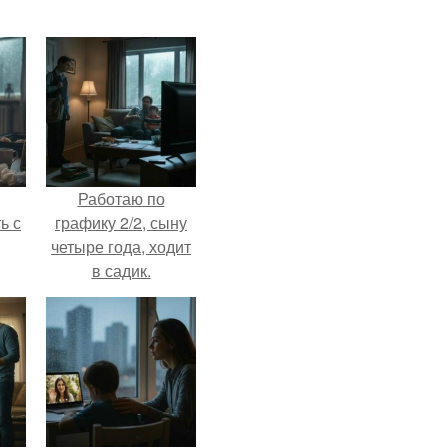
Работаю по
ь с
графику 2/2, сыну
четыре года, ходит
в садик.