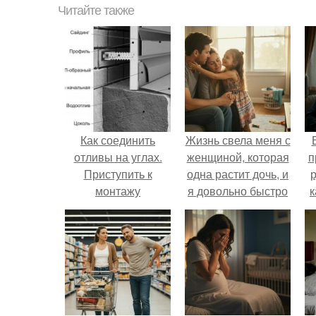
Читайте также
Как соединить
Жизнь свела меня с
отливы на углах.
женщиной, которая
п
Приступить к
одна растит дочь, и
р
монтажу
я довольно быстро
к
привязался к ним
обеим.