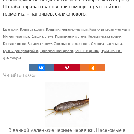
Штраба обрабатывается при помощи термостойкого
герметика – например, силиконового.
Категории:
Крыльца к дому
,
Крыши из металлочерпицы
,
Кровля из керамической и
,
Мягкая черепица
,
Крыши к стене
,
Примыкания к стене
,
Керамическая кровля
,
Кровли к стене
,
Веранды к дому
,
Советы по возведению
,
Односкатная крыша
,
Крыши для пристройки
,
Пристроенная кровля
,
Крыши к крыше
,
Примыкания к
дымоходам
Читайте также
В ванной маленькие черные червячки. Насекомые в