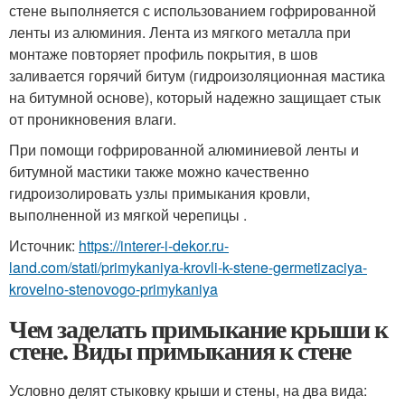
стене выполняется с использованием гофрированной
ленты из алюминия. Лента из мягкого металла при
монтаже повторяет профиль покрытия, в шов
заливается горячий битум (гидроизоляционная мастика
на битумной основе), который надежно защищает стык
от проникновения влаги.
При помощи гофрированной алюминиевой ленты и
битумной мастики также можно качественно
гидроизолировать узлы примыкания кровли,
выполненной из мягкой черепицы .
Источник:
https://interer-i-dekor.ru-
land.com/stati/primykaniya-krovli-k-stene-germetizaciya-
krovelno-stenovogo-primykaniya
Чем заделать примыкание крыши к
стене. Виды примыкания к стене
Условно делят стыковку крыши и стены, на два вида: