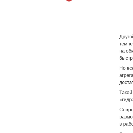
Друго
темпе
на об
быстр
Но ес
агрег
доста
Такой
«гидр
Совре
размо
в раб