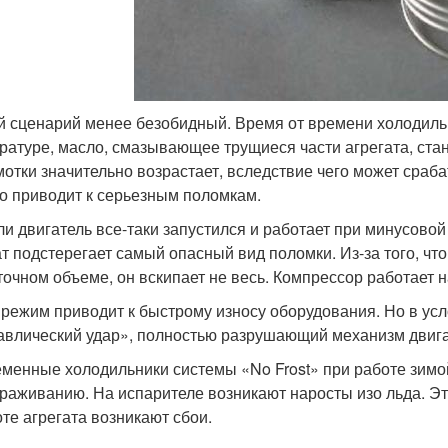
й сценарий менее безобидный. Время от времени холодильни
ратуре, масло, смазывающее трущиеся части агрегата, стан
мотки значительно возрастает, вследствие чего может сраб
о приводит к серьезным поломкам.
ли двигатель все-таки запустился и работает при минусовой
ат подстерегает самый опасный вид поломки. Из-за того, что
точном объеме, он вскипает не весь. Компрессор работает 
 режим приводит к быстрому износу оборудования. Но в ус
авлический удар», полностью разрушающий механизм двига
менные холодильники системы «No Frost» при работе зимой
раживанию. На испарителе возникают наросты изо льда. Эт
оте агрегата возникают сбои.