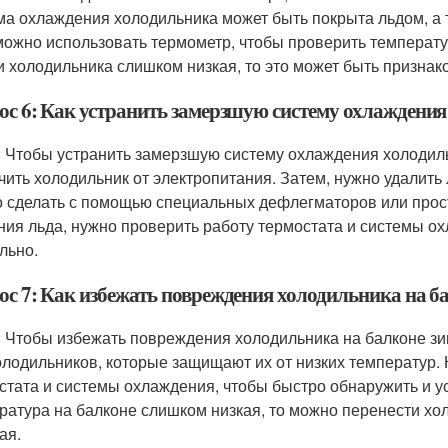
ма охлаждения холодильника может быть покрыта льдом, а 
 можно использовать термометр, чтобы проверить температ
и холодильника слишком низкая, то это может быть признако
ос 6: Как устранить замерзшую систему охлаждения
: Чтобы устранить замерзшую систему охлаждения холодил
чить холодильник от электропитания. Затем, нужно удалит
 сделать с помощью специальных дефлегматоров или прост
ния льда, нужно проверить работу термостата и системы ох
льно.
ос 7: Как избежать повреждения холодильника на б
: Чтобы избежать повреждения холодильника на балконе з
олодильников, которые защищают их от низких температур. 
стата и системы охлаждения, чтобы быстро обнаружить и 
ратура на балконе слишком низкая, то можно перенести хо
ая.