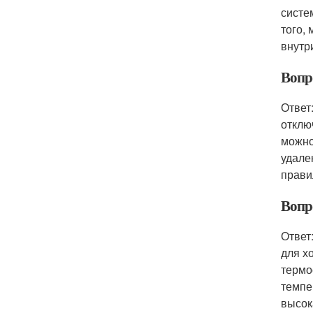
систе
того,
внутр
Вопр
Ответ
отклю
можно
удале
прави
Вопр
Ответ
для х
термо
темпе
высок