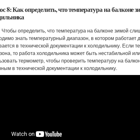
ос 8: Как определить, что температура на балконе 
дильника
: Чтобы определить, что температура на балконе зимой сли
одимо знать температурный диапазон, в котором работает 
вается в технической документации к холодильнику. Если т
зона, то работа холодильника может быть нестабильной ил
ьзовать термометр, чтобы проверить температуру на балко
нным в технической документации к холодильнику.