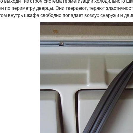
о выходит из строя система герметизации холодильного шк
ки по периметру дверцы. Они твердеют, теряют эластичность
том внутрь шкафа свободно попадает воздух снаружи и двиг