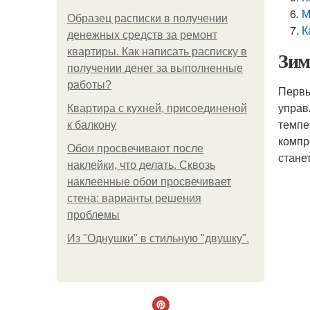
М
Образец расписки в получении
К
денежных средств за ремонт
квартиры. Как написать расписку в
Зим
получении денег за выполненные
работы?
Первы
управ
Квартира с кухней, присоединеной
темпе
к балкону
компр
Обои просвечивают после
стане
наклейки, что делать. Сквозь
наклеенные обои просвечивает
стена: варианты решения
проблемы
Из "Однушки" в стильную "двушку".