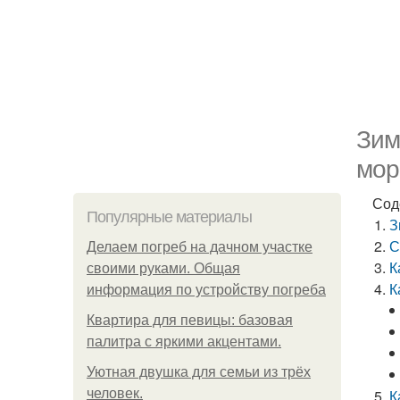
Зим
мор
Сод
Популярные материалы
З
С
Делаем погреб на дачном участке
К
своими руками. Общая
К
информация по устройству погреба
Квартира для певицы: базовая
палитра с яркими акцентами.
Уютная двушка для семьи из трёх
человек.
К