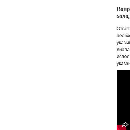
Вопр
холо
Ответ
необх
указы
диапа
испол
указа