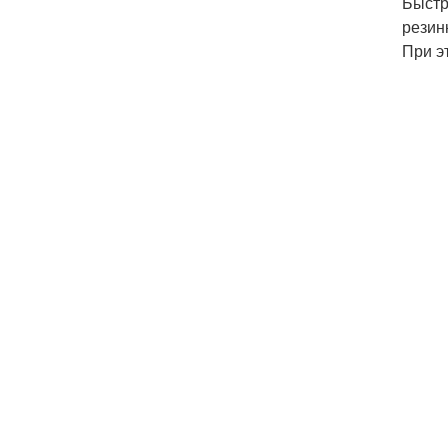
Быстр
резин
При э