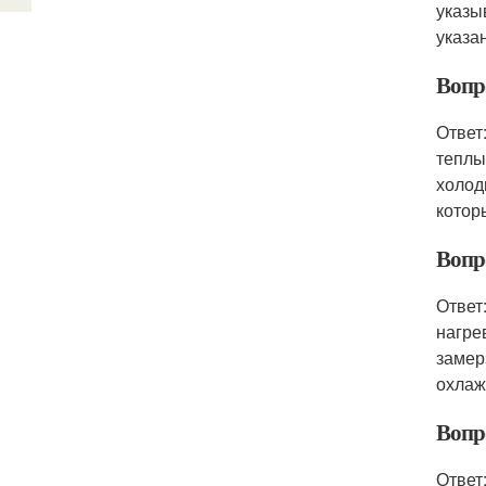
указы
указа
Вопр
Ответ
теплы
холод
котор
Вопр
Ответ
нагре
замер
охлаж
Вопро
Ответ