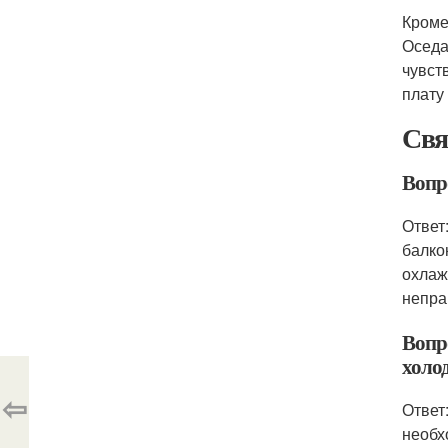
Кроме
Оседа
чувст
плату
Свя
Вопр
Ответ
балко
охлаж
непра
Вопро
холо
⇦
Ответ
необх