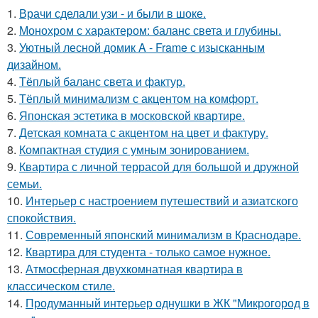
1.
Врачи сделали узи - и были в шоке.
2.
Монохром с характером: баланс света и глубины.
3.
Уютный лесной домик A - Frame с изысканным
дизайном.
4.
Тёплый баланс света и фактур.
5.
Тёплый минимализм с акцентом на комфорт.
6.
Японская эстетика в московской квартире.
7.
Детская комната с акцентом на цвет и фактуру.
8.
Компактная студия с умным зонированием.
9.
Квартира с личной террасой для большой и дружной
семьи.
10.
Интерьер с настроением путешествий и азиатского
спокойствия.
11.
Современный японский минимализм в Краснодаре.
12.
Квартира для студента - только самое нужное.
13.
Атмосферная двухкомнатная квартира в
классическом стиле.
14.
Продуманный интерьер однушки в ЖК "Микрогород в