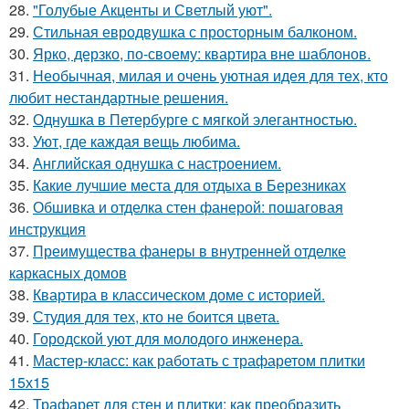
28.
"Голубые Акценты и Светлый уют".
29.
Стильная евродвушка с просторным балконом.
30.
Ярко, дерзко, по-своему: квартира вне шаблонов.
31.
Необычная, милая и очень уютная идея для тех, кто
любит нестандартные решения.
32.
Однушка в Петербурге с мягкой элегантностью.
33.
Уют, где каждая вещь любима.
34.
Английская однушка с настроением.
35.
Какие лучшие места для отдыха в Березниках
36.
Обшивка и отделка стен фанерой: пошаговая
инструкция
37.
Преимущества фанеры в внутренней отделке
каркасных домов
38.
Квартира в классическом доме с историей.
39.
Студия для тех, кто не боится цвета.
40.
Городской уют для молодого инженера.
41.
Мастер-класс: как работать с трафаретом плитки
15х15
42.
Трафарет для стен и плитки: как преобразить