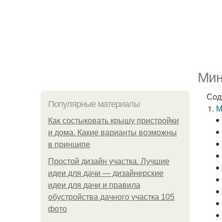
Мин
Сод
Популярные материалы
М
Как состыковать крышу пристройки
и дома. Какие варианты возможны
в принципе
Простой дизайн участка. Лучшие
идеи для дачи — дизайнерские
идеи для дачи и правила
обустройства дачного участка 105
фото