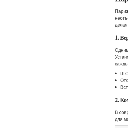
Париж
неотъ
делая
1. В
Одним
Устан
кажды
Шка
Отк
Вст
2. К
В сов
для м