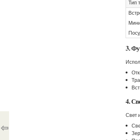
Тип 
Встр
Мини
Посу
3. Ф
Испол
От
Тр
Вст
4. Св
Свет 
⇦
Све
Зер