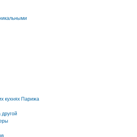
уникальными
их кухнях Парижа
а другой
неры
ов