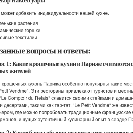
екор и аксессуары
 может добавить индивидуальности вашей кухне.
енькие растения
амические горшки
сивые текстилии
занные вопросы и ответы:
ос 1: Какие крошечные кухни в Париже считаются 
ных жителей
 крошечных кухонь Парижа особенно популярны такие места, 
 Petit Vendme". Эти рестораны привлекают туристов и мест
 "Le Comptoir du Relais" славится своими стейками и домаш
и десертами, такими как тар-тат. "Le Petit Vendme" же из
ьером, где можно попробовать традиционные французские 
урманов, ищущих аутентичный кулинарный опыт в сердце П
ос 2: Какие блюда обычно подают в этих крошечны