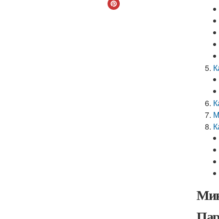
К
К
М
К
Мин
Пар