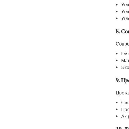
Уг
Уг
Угл
8. С
Совре
Гля
Ма
Эк
9. Ц
Цвета
Све
Пас
Акц