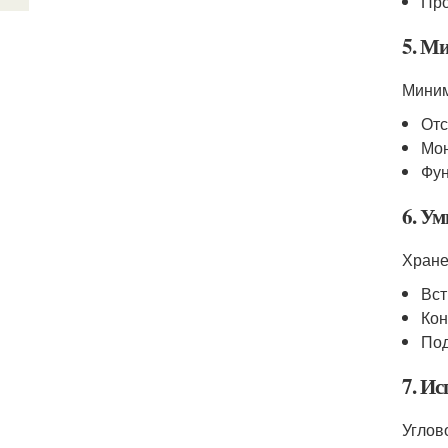
Пр
5. М
Миним
Отс
Мон
Фун
6. Ум
Хране
Вс
Кон
Под
7. Ис
Углов