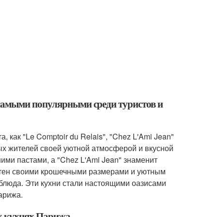
самыми популярными среди туристов и
как "Le Comptoir du Relais", "Chez L'Ami Jean"
ных жителей своей уютной атмосферой и вкусной
ними пастами, а "Chez L'Ami Jean" знаменит
вестен своими крошечными размерами и уютным
блюда. Эти кухни стали настоящими оазисами
арижа.
х кухнях Парижа