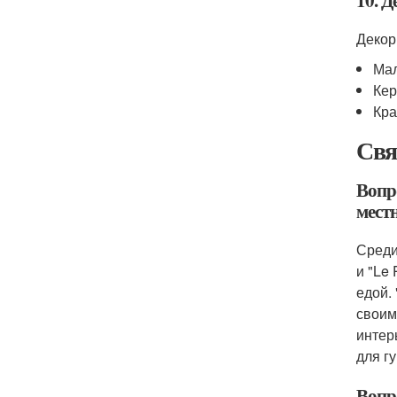
10. Д
Декор
Мал
Кер
Кра
Свя
Вопр
мест
Среди
и "Le
едой.
своим
интер
для г
Вопр