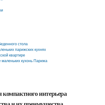
ки
беденного стола
леньких парижских кухнях
ской квартире
е маленьких кухонь Парижа
я компактного интерьера
тва и их преимущества