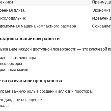
техники
Преимуще
оенная плита
Экономит 
-холодильник
Идеален 
домоечная машина компактного размера
Сохраняет
ункциональные поверхности
ьзование каждой доступной поверхности — это ключевой п
кидные столешницы
ансформеры
роенные мойки
ет и визуальное пространство
играет важную роль в создании иллюзии простора.
тодиодное освещение
кала